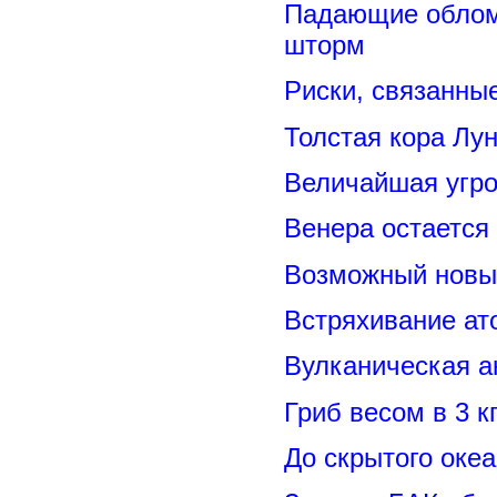
Падающие обломк
шторм
Риски, связанны
Толстая кора Лу
Величайшая угро
Венера остается
Возможный новый
Встряхивание ат
Вулканическая а
Гриб весом в 3 к
До скрытого оке