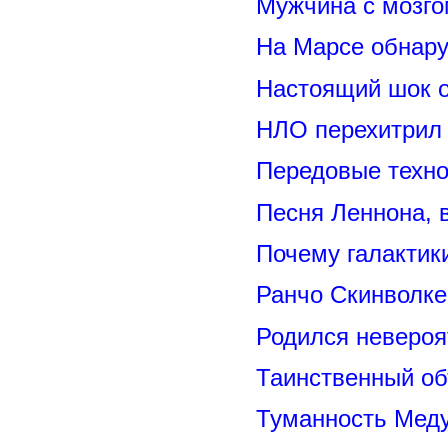
Мужчина с мозго
На Марсе обнару
Настоящий шок 
НЛО перехитрил 
Передовые техно
Песня Леннона,
Почему галактик
Ранчо Скинволке
Родился невероя
Таинственный о
Туманность Меду