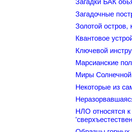
Загадки БАК обь
Загадочные пост
Золотой остров, 
Квантовое устро
Ключевой инстру
Марсианские пол
Миры Солнечной 
Некоторые из са
Неразорвавшаяся
НЛО относятся к
'сверхъестествен
Образцы горных 