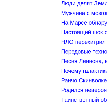
Люди делят Зем
Мужчина с мозго
На Марсе обнару
Настоящий шок 
НЛО перехитрил 
Передовые техно
Песня Леннона,
Почему галактик
Ранчо Скинволке
Родился невероя
Таинственный о