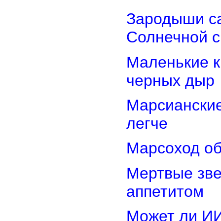
Зародыши са
Солнечной 
Маленькие к
черных дыр
Марсиански
легче
Марсоход об
Мертвые зв
аппетитом
Может ли И