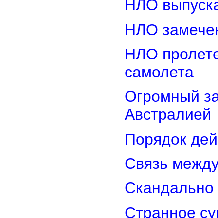
НЛО выпуска
НЛО замечен
НЛО пролете
самолета
Огромный з
Австралией
Порядок дей
Связь межд
Скандально 
Странное су