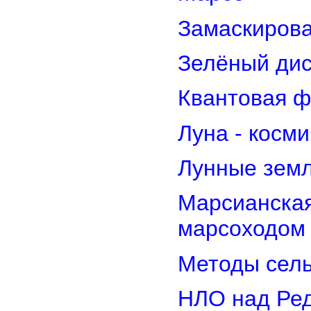
Замаскирова
Зелёный дис
Квантовая ф
Луна - косм
Лунные земл
Марсианская
марсоходом
Методы сель
НЛО над Ре