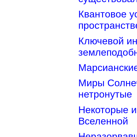
Квантовое у
пространств
Ключевой ин
землеподоб
Марсианские
Миры Солнеч
нетронутые
Некоторые и
Вселенной
Неразорвавш