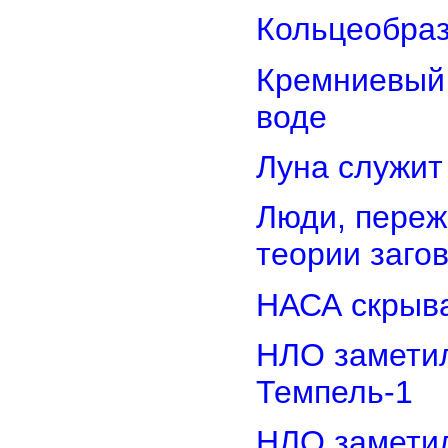
Кольцеобра
Кремниевый
воде
Луна служит
Люди, переж
теории заго
НАСА скрыва
НЛО замети
Темпель-1
НЛО замети