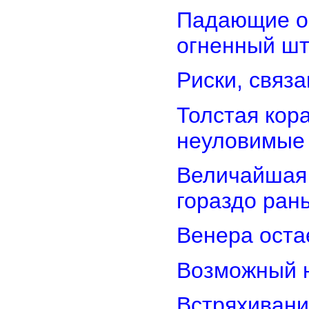
Падающие об
огненный ш
Риски, связ
Толстая кор
неуловимые
Величайшая 
гораздо ран
Венера оста
Возможный н
Встряхивани