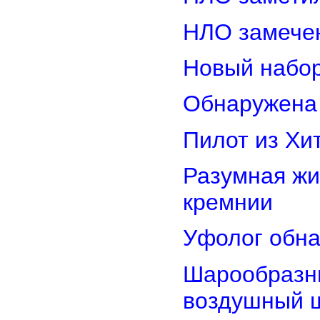
НЛО замечен
Новый набор
Обнаружена 
Пилот из Хи
Разумная жи
кремнии
Уфолог обн
Шарообразны
воздушный 