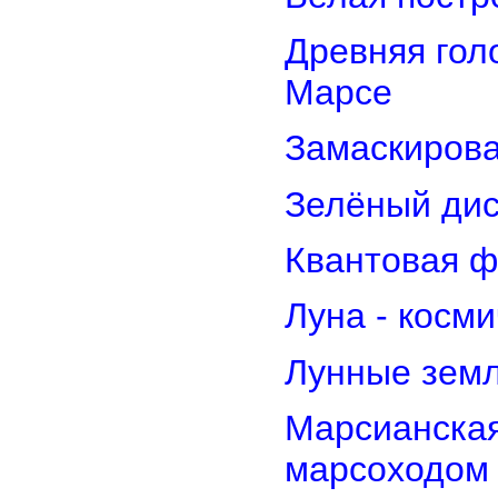
Древняя гол
Марсе
Замаскирова
Зелёный дис
Квантовая ф
Луна - косм
Лунные земл
Марсианская
марсоходом