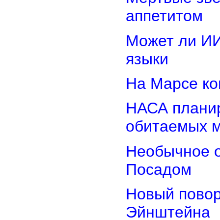
аппетитом
Может ли И
языки
На Марсе ко
НАСА планир
обитаемых 
Необычное о
Посадом
Новый повор
Эйнштейна