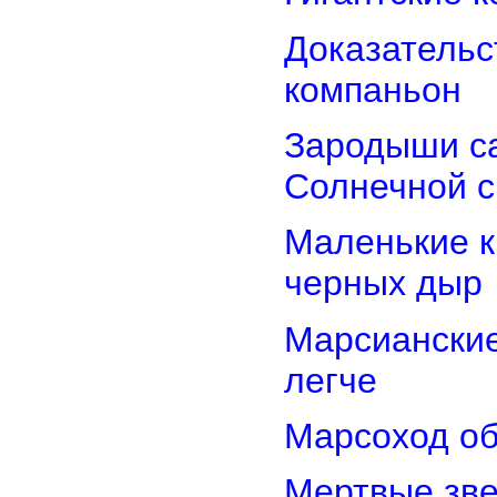
Доказательст
компаньон
Зародыши са
Солнечной 
Маленькие к
черных дыр
Марсиански
легче
Марсоход об
Мертвые зв