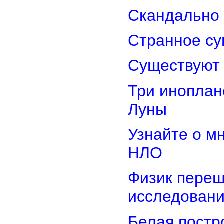
Скандально 
Странное су
Существуют 
Три иноплан
Луны
Узнайте о м
НЛО
Физик переш
исследован
Белая постр