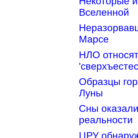
Некоторые и
Вселенной
Неразорвавш
Марсе
НЛО относят
'сверхъестес
Образцы гор
Луны
Сны оказали
реальности
ЦРУ обнаруж