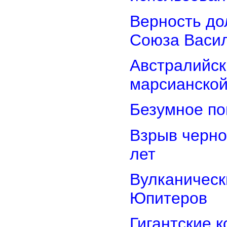
Верность дол
Союза Васи
Австралийск
марсианской
Безумное по
Взрыв черно
лет
Вулканически
Юпитеров
Гигантские 