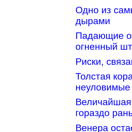
Одно из сам
дырами
Падающие об
огненный ш
Риски, связ
Толстая кор
неуловимые
Величайшая 
гораздо ран
Венера оста