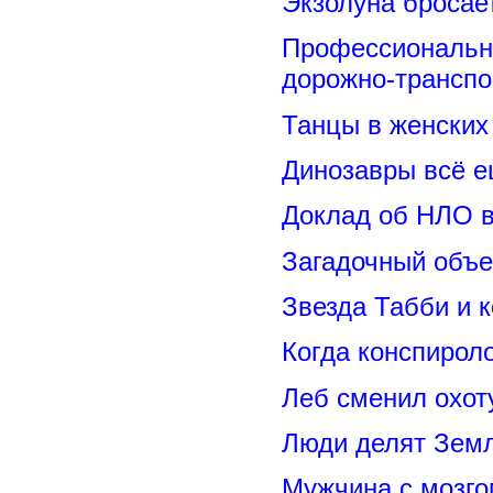
Экзолуна бросае
Профессиональн
дорожно-транспо
Танцы в женских 
Динозавры всё е
Доклад об НЛО в
Загадочный объе
Звезда Табби и 
Когда конспирол
Леб сменил охот
Люди делят Зем
Мужчина с мозго