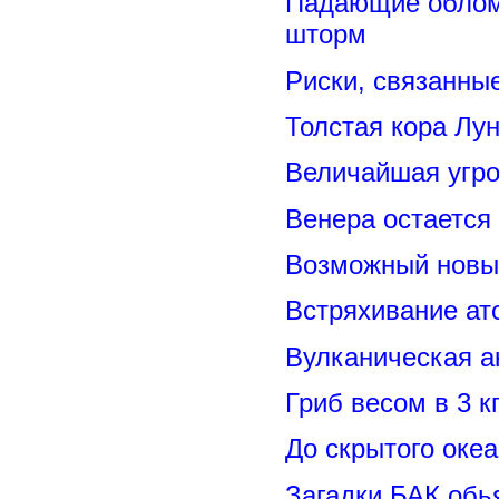
Падающие обломк
шторм
Риски, связанны
Толстая кора Лу
Величайшая угро
Венера остается
Возможный новый
Встряхивание ат
Вулканическая а
Гриб весом в 3 к
До скрытого оке
Загадки БАК обь