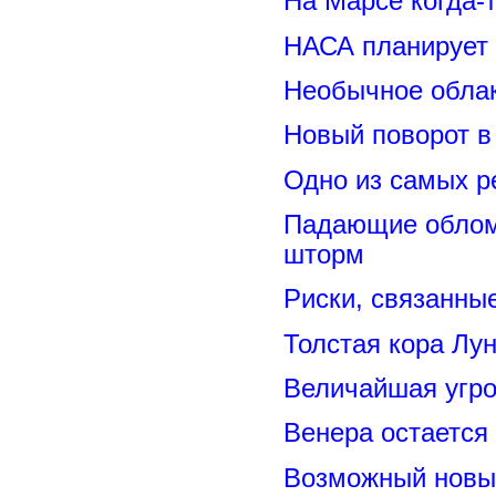
На Марсе когда-
НАСА планирует
Необычное обла
Новый поворот 
Одно из самых р
Падающие обломк
шторм
Риски, связанны
Толстая кора Лу
Величайшая угро
Венера остается
Возможный новый