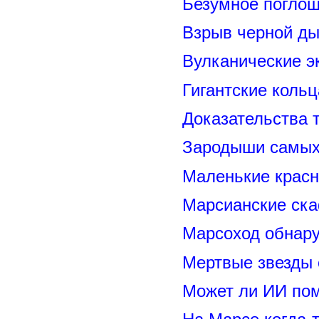
Безумное поглощ
Взрыв черной ды
Вулканические э
Гигантские коль
Доказательства т
Зародыши самых 
Маленькие красн
Марсианские ск
Марсоход обнару
Мертвые звезды
Может ли ИИ по