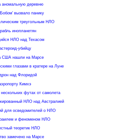
а аномальную деревню
Бобом' вызвало панику
ллическим треугольным НЛО
орабль инопланетян
ийся НЛО над Техасом
астероид-убийцу
а США нашли на Марсе
скими глазами в кратере на Луне
дрон над Флоридой
аэропорту Кимхэ
 нескольких футах от самолета
кированный НЛО над Австралией
ий для осведомителей о НЛО
зраилем и феноменом НЛО
естный теоретик НЛО
тво замечено на Марсе