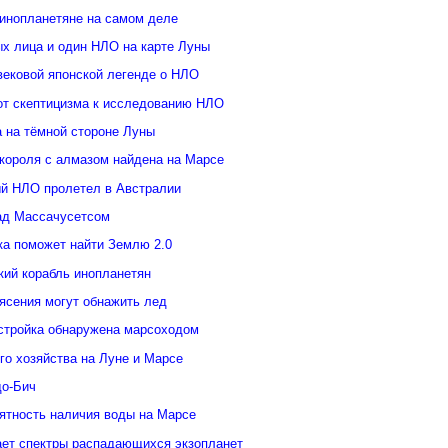
инопланетяне на самом деле
ых лица и один НЛО на карте Луны
вековой японской легенде о НЛО
от скептицизма к исследованию НЛО
а на тёмной стороне Луны
 короля с алмазом найдена на Марсе
й НЛО пролетел в Австралии
ад Массачусетсом
ка поможет найти Землю 2.0
кий корабль инопланетян
ясения могут обнажить лед
стройка обнаружена марсоходом
го хозяйства на Луне и Марсе
о-Бич
ятность наличия воды на Марсе
ает спектры распадающихся экзопланет