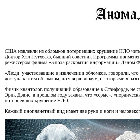
США извлекли из обломков потерпевших крушение НЛО четыр
Доктор Хэл Путхофф, бывший советник Программы применения
режиссером фильма «Эпоха раскрытия информации» Дэном Фар
«Люди, участвовавшие в извлечении обломков, говорили, что 
доступа к этим обломкам, но я верю людям, с которыми я раз
Физик-квантолог, получивший образование в Стэнфорде, не 
Эрик Дэвис, в прошлом году заявил, что «серые», «нордичес
потерпевших крушение НЛО.
Каждый инопланетный вид имеет две руки и ноги и человекоп