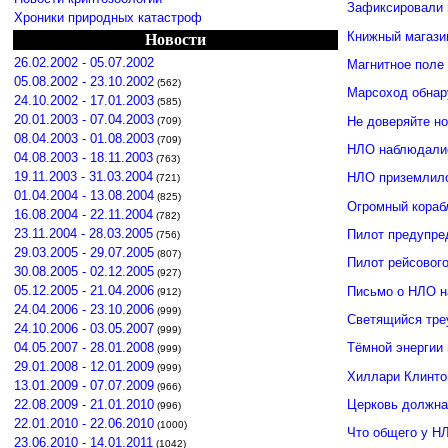
Зафиксировали 
Хроники природных катастроф
Книжный магази
Новости
26.02.2002 - 05.07.2002
Магнитное поле
05.08.2002 - 23.10.2002
(562)
Марсоход обнар
24.10.2002 - 17.01.2003
(585)
20.01.2003 - 07.04.2003
Не доверяйте н
(709)
08.04.2003 - 01.08.2003
(709)
НЛО наблюдалис
04.08.2003 - 18.11.2003
(763)
19.11.2003 - 31.03.2004
НЛО приземлило
(721)
01.04.2004 - 13.08.2004
(825)
Огромный кораб
16.08.2004 - 22.11.2004
(782)
23.11.2004 - 28.03.2005
Пилот предупре
(756)
29.03.2005 - 29.07.2005
(807)
Пилот рейсовог
30.08.2005 - 02.12.2005
(927)
05.12.2005 - 21.04.2006
Письмо о НЛО н
(912)
24.04.2006 - 23.10.2006
(999)
Светящийся тре
24.10.2006 - 03.05.2007
(999)
04.05.2007 - 28.01.2008
Тёмной энергии
(999)
29.01.2008 - 12.01.2009
(999)
Хиллари Клинто
13.01.2009 - 07.07.2009
(966)
Церковь должна
22.08.2009 - 21.01.2010
(996)
22.01.2010 - 22.06.2010
(1000)
Что общего у Н
23.06.2010 - 14.01.2011
(1042)