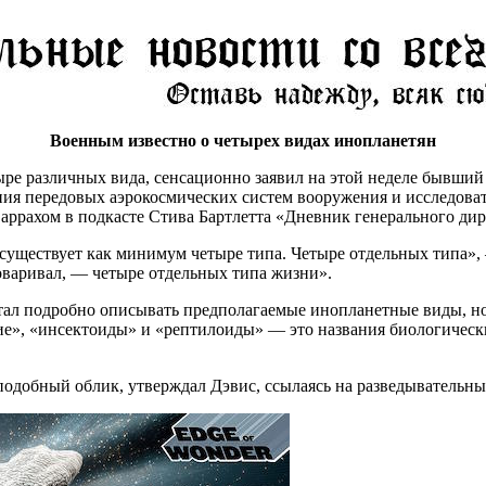
Военным известно о четырех видах инопланетян
е различных вида, сенсационно заявил на этой неделе бывший
 передовых аэрокосмических систем вооружения и исследовател
рахом в подкасте Стива Бартлетта «Дневник генерального дире
существует как минимум четыре типа. Четыре отдельных типа», 
говаривал, — четыре отдельных типа жизни».
стал подробно описывать предполагаемые инопланетные виды, н
кие», «инсектоиды» и «рептилоиды» — это названия биологичес
одобный облик, утверждал Дэвис, ссылаясь на разведывательны