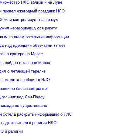
множество НЛО вблизи и на Луне
н провел ежегодный праздник НЛО
 Земли контролирует наш разум
ужил неразорвавшуюся ракету
овым каналам раскрытия информации
ь над ядерными объектами 77 лет
сь в кратере на Марсе
ль найден в каньоне Марса
дил о летающей тарелке
о самолета сообщил о НЛО
ашли на блошином рынке
угольник над Сан-Паулу
 никогда не существовало
н хотела раскрыть информацию о НЛО
 подготовиться к религии НЛО
ЛО и религии