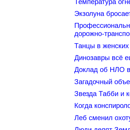
Температура огн
Экзолуна бросае
Профессиональн
дорожно-транспо
Танцы в женских 
Динозавры всё е
Доклад об НЛО в
Загадочный объе
Звезда Табби и 
Когда конспирол
Леб сменил охот
Люди делят Зем