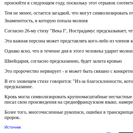
произойти в следующем году, поскольку этот отрывок соответс
Тем не менее, остается загадкой, что могут символизировать 
Знаменитость, в которую попала молния
Согласно 26-му стиху "Века I", Нострадамус предсказывает, ч
Эта важная персона может представлять кого-либо из членов 
Однако ясно, что в течение дня в этого человека ударит молн
Швейцария, согласно предсказанию, будет залита кровью
Это пророчество нервирует - и может быть связано с конкрет
В его зловещем стихе говорится: "Из-за благосклонности, к
предсказание.
Кровь могла символизировать крупномасштабные несчастные 
писал свои произведения на среднефранцузском языке, намер
Более того, многочисленные рукописи, ошибки в транскрипции
пророк.
Источник