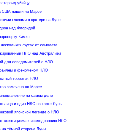
астероид-убийцу
а США нашли на Марсе
скими глазами в кратере на Луне
дрон над Флоридой
аэропорту Кимхэ
 нескольких футах от самолета
кированный НЛО над Австралией
ий для осведомителей о НЛО
зраилем и феноменом НЛО
естный теоретик НЛО
тво замечено на Марсе
инопланетяне на самом деле
ых лица и один НЛО на карте Луны
вековой японской легенде о НЛО
от скептицизма к исследованию НЛО
а на тёмной стороне Луны