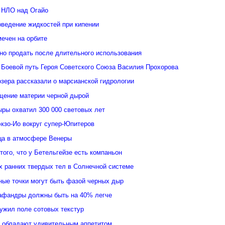
 НЛО над Огайо
оведение жидкостей при кипении
ечен на орбите
но продать после длительного использования
 Боевой путь Героя Советского Союза Василия Прохорова
зера рассказали о марсианской гидрологии
щение материи черной дырой
ыры охватил 300 000 световых лет
кзо-Ио вокруг супер-Юпитеров
ьца в атмосфере Венеры
того, что у Бетельгейзе есть компаньон
 ранних твердых тел в Солнечной системе
ные точки могут быть фазой черных дыр
афандры должны быть на 40% легче
ужил поле сотовых текстур
 обладают удивительным аппетитом