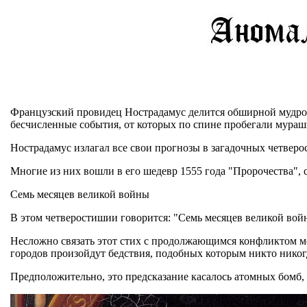
Французский провидец Нострадамус делится обширной мудрос
бесчисленные события, от которых по спине пробегали мураш
Нострадамус излагал все свои прогнозы в загадочных четвер
Многие из них вошли в его шедевр 1555 года "Пророчества",
Семь месяцев великой войны
В этом четверостишии говорится: "Семь месяцев великой войны
Несложно связать этот стих с продолжающимся конфликтом ме
городов произойдут бедствия, подобных которым никто никогд
Предположительно, это предсказание касалось атомных бомб