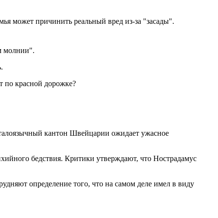
емья может причинить реальный вред из-за "засады".
м молнии".
.
ит по красной дорожке?
й италоязычный кантон Швейцарии ожидает ужасное
ихийного бедствия. Критики утверждают, что Нострадамус
удняют определение того, что на самом деле имел в виду