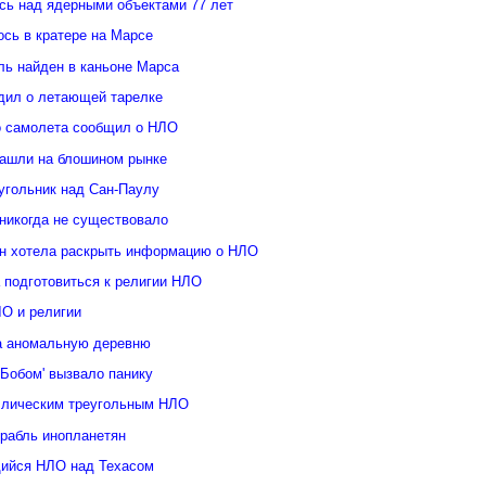
ь над ядерными объектами 77 лет
сь в кратере на Марсе
ль найден в каньоне Марса
дил о летающей тарелке
о самолета сообщил о НЛО
ашли на блошином рынке
угольник над Сан-Паулу
 никогда не существовало
н хотела раскрыть информацию о НЛО
 подготовиться к религии НЛО
ЛО и религии
а аномальную деревню
Бобом' вызвало панику
ллическим треугольным НЛО
орабль инопланетян
ийся НЛО над Техасом