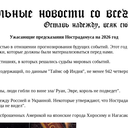
Ужасающие предсказания Нострадамуса на 2026 год
тью в отношении прогнозирования будущих событий. Этот год н
ки, которые должны были материализоваться перед нами.
остишиях, в которых решались судьбы мировых событий.
 содержащий, по данным "Таймс оф Индия", не менее 942 четвер
, люди гибли по вине зла/ Руан, Эвре, король не подведет".
жду Россией и Украиной. Некоторые утверждают, что Нострадаму
а не видел".
, сброшенных Америкой на японские города Хиросиму и Нагасак