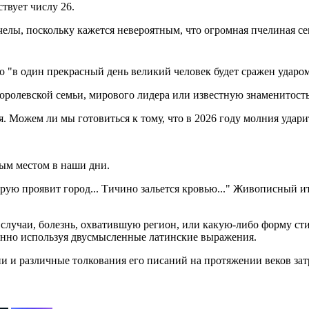
твует числу 26.
пчелы, поскольку кажется невероятным, что огромная пчелиная с
то "в один прекрасный день великий человек будет сражен ударо
королевской семьи, мирового лидера или известную знаменитость
ия. Можем ли мы готовиться к тому, что в 2026 году молния удар
ным местом в наши дни.
оторую проявит город... Тичино зальется кровью..." Живописны
случаи, болезнь, охватившую регион, или какую-либо форму ст
енно используя двусмысленные латинские выражения.
 и различные толкования его писаний на протяжении веков затр