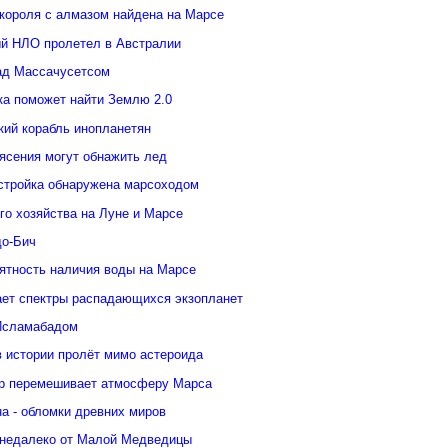
 короля с алмазом найдена на Марсе
й НЛО пролетел в Австралии
ад Массачусетсом
ка поможет найти Землю 2.0
кий корабль инопланетян
ясения могут обнажить лед
стройка обнаружена марсоходом
го хозяйства на Луне и Марсе
о-Бич
ятность наличия воды на Марсе
ает спектры распадающихся экзопланет
Исламабадом
в истории пролёт мимо астероида
р перемешивает атмосферу Марса
а - обломки древних миров
недалеко от Малой Медведицы