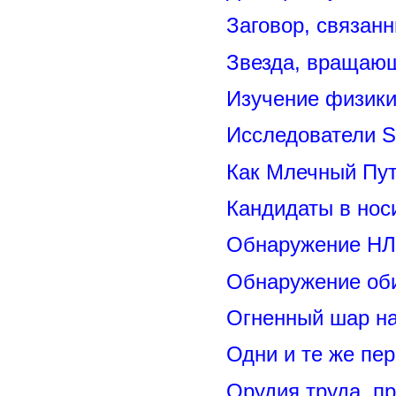
Заговор, связан
Звезда, вращающ
Изучение физик
Исследователи S
Как Млечный Пут
Кандидаты в нос
Обнаружение НЛ
Обнаружение оби
Огненный шар н
Одни и те же пе
Орудия труда, п