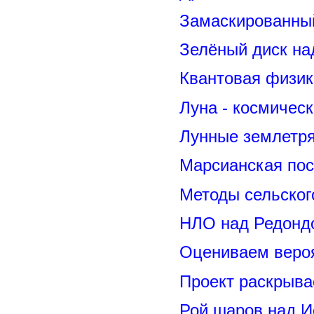
Замаскированны
Зелёный диск на
Квантовая физик
Луна - космичес
Лунные землетря
Марсианская пос
Методы сельског
НЛО над Редонд
Оцениваем вероя
Проект раскрыва
Рой шаров над 