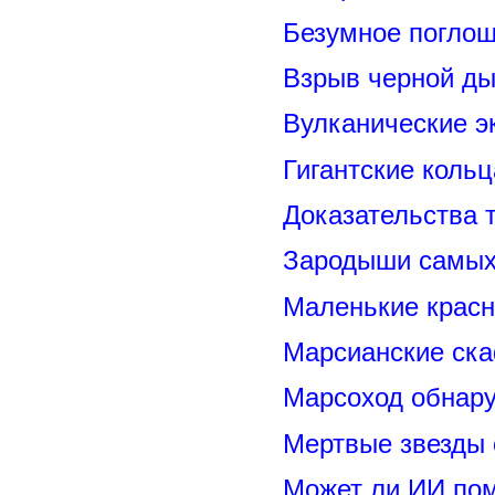
Безумное поглощ
Взрыв черной ды
Вулканические э
Гигантские коль
Доказательства т
Зародыши самых 
Маленькие красн
Марсианские ск
Марсоход обнару
Мертвые звезды
Может ли ИИ по