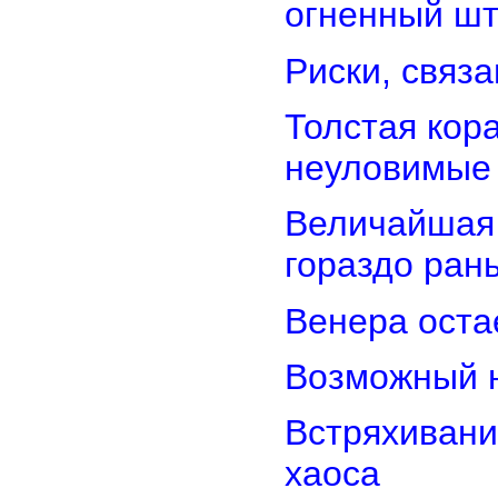
огненный ш
Риски, связ
Толстая кор
неуловимые
Величайшая 
гораздо ран
Венера оста
Возможный н
Встряхивани
хаоса