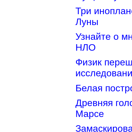
Три иноплан
Луны
Узнайте о м
НЛО
Физик переш
исследован
Белая постр
Древняя гол
Марсе
Замаскирова