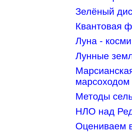
Зелёный дис
Квантовая ф
Луна - косм
Лунные земл
Марсианская
марсоходом
Методы сель
НЛО над Ре
Оцениваем в