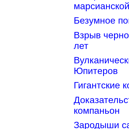
марсианской
Безумное по
Взрыв черно
лет
Вулканически
Юпитеров
Гигантские 
Доказательст
компаньон
Зародыши са