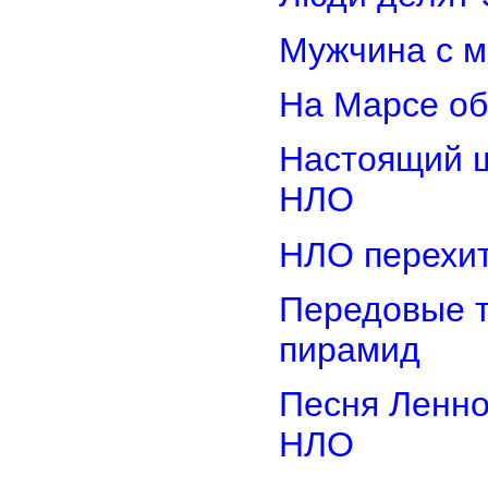
Мужчина с м
На Марсе об
Настоящий ш
НЛО
НЛО перехит
Передовые т
пирамид
Песня Ленно
НЛО