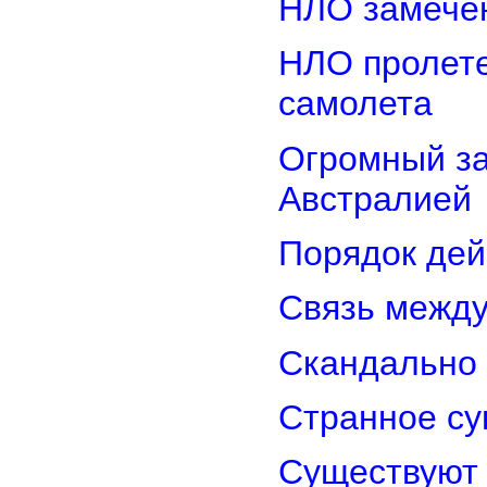
НЛО замечен
НЛО пролете
самолета
Огромный з
Австралией
Порядок дей
Связь межд
Скандально 
Странное су
Существуют 