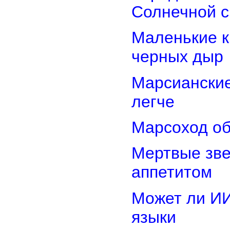
Солнечной 
Маленькие к
черных дыр
Марсиански
легче
Марсоход об
Мертвые зв
аппетитом
Может ли И
языки