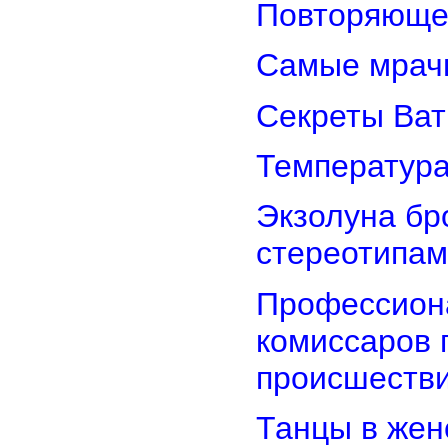
Повторяюще
Самые мрач
Секреты Ват
Температура
Экзолуна бр
стереотипам
Профессион
комиссаров 
происшеств
Танцы в женс