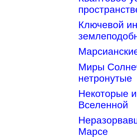
пространств
Ключевой ин
землеподоб
Марсианские
Миры Солнеч
нетронутые
Некоторые и
Вселенной
Неразорвавш
Марсе