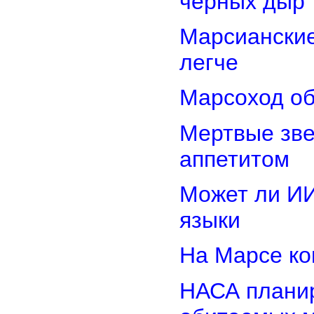
черных дыр
Марсиански
легче
Марсоход об
Мертвые зв
аппетитом
Может ли И
языки
На Марсе ко
НАСА планир