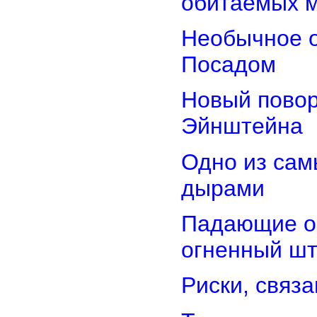
обитаемых 
Необычное о
Посадом
Новый повор
Эйнштейна
Одно из сам
дырами
Падающие об
огненный ш
Риски, связ