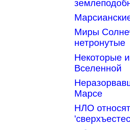
землеподоб
Марсианские
Миры Солнеч
нетронутые
Некоторые и
Вселенной
Неразорвавш
Марсе
НЛО относят
'сверхъестес