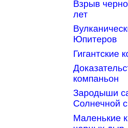
Взрыв черно
лет
Вулканически
Юпитеров
Гигантские 
Доказательст
компаньон
Зародыши са
Солнечной 
Маленькие к