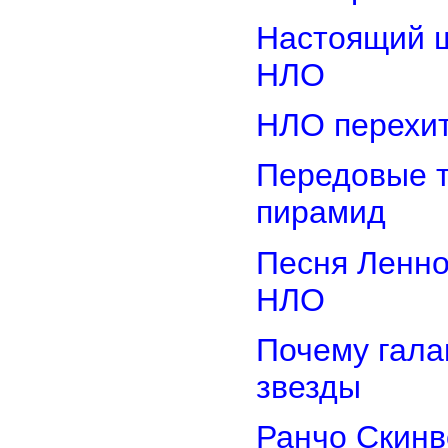
Настоящий ш
НЛО
НЛО перехит
Передовые т
пирамид
Песня Ленно
НЛО
Почему гала
звезды
Ранчо Скинв