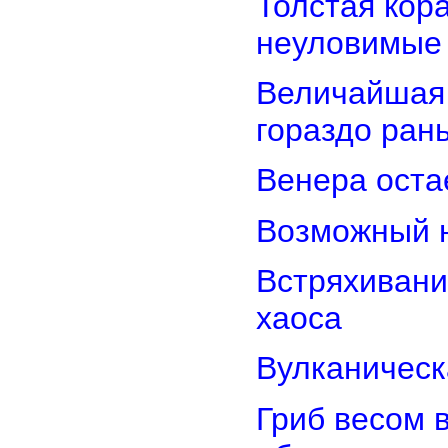
Толстая кор
неуловимые
Величайшая 
гораздо ран
Венера оста
Возможный н
Встряхивани
хаоса
Вулканическ
Гриб весом 