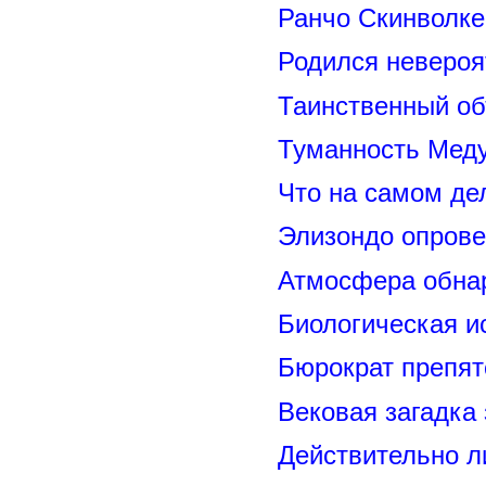
Ранчо Скинволке
Родился невероя
Таинственный о
Туманность Меду
Что на самом де
Элизондо опрове
Атмосфера обнар
Биологическая и
Бюрократ препят
Вековая загадка
Действительно л