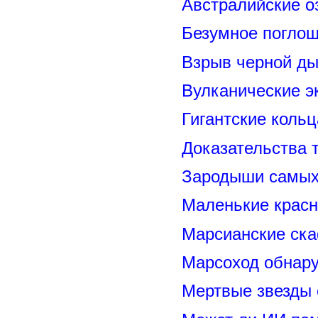
Австралийские о
Безумное поглощ
Взрыв черной ды
Вулканические э
Гигантские коль
Доказательства т
Зародыши самых 
Маленькие красн
Марсианские ск
Марсоход обнару
Мертвые звезды