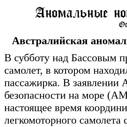
Aвcтpaлийcкaя aнoмaль
В субботу над Бассовым 
самолет, в котором наход
пассажирка. В заявлении 
безопасности на море (AM
настоящее время координ
легкомоторного самолета 