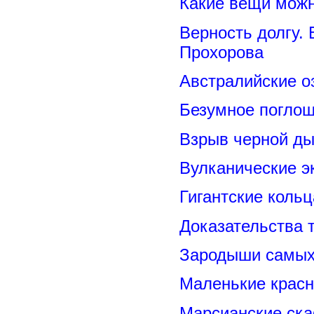
Какие вещи можн
Верность долгу.
Прохорова
Австралийские о
Безумное поглощ
Взрыв черной ды
Вулканические э
Гигантские коль
Доказательства т
Зародыши самых 
Маленькие красн
Марсианские ск