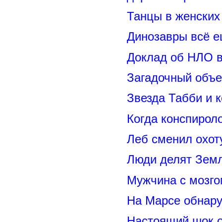
Танцы в женских 
Динозавры всё е
Доклад об НЛО в
Загадочный объе
Звезда Табби и 
Когда конспирол
Леб сменил охот
Люди делят Зем
Мужчина с мозго
На Марсе обнару
Настоящий шок 