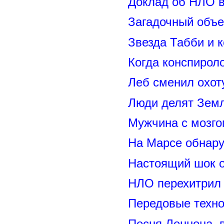
Доклад об НЛО в
Загадочный объе
Звезда Табби и 
Когда конспирол
Леб сменил охот
Люди делят Зем
Мужчина с мозго
На Марсе обнару
Настоящий шок 
НЛО перехитрил 
Передовые техно
Песня Леннона,