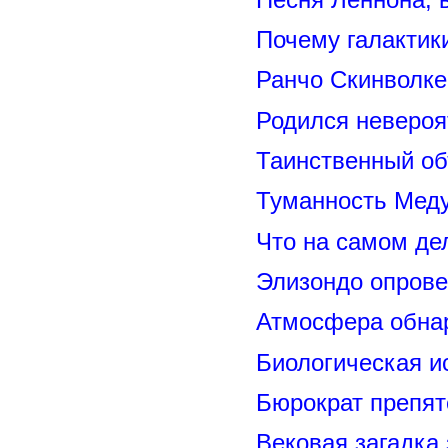
Почему галактик
Ранчо Скинволке
Родился невероя
Таинственный о
Туманность Меду
Что на самом де
Элизондо опрове
Атмосфера обнар
Биологическая и
Бюрократ препят
Вековая загадка