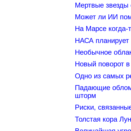
Мертвые звезды
Может ли ИИ по
На Марсе когда-
НАСА планирует
Необычное обла
Новый поворот 
Одно из самых р
Падающие обломк
шторм
Риски, связанны
Толстая кора Лу
Величайшая угро