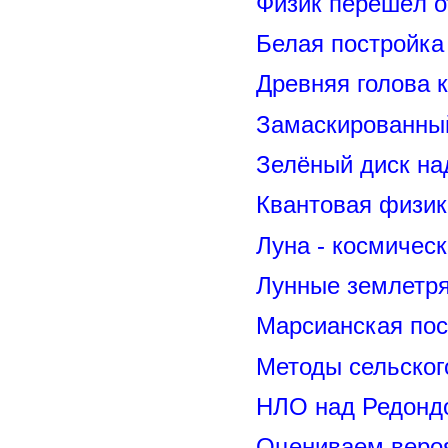
Физик перешёл о
Белая постройка
Древняя голова 
Замаскированны
Зелёный диск на
Квантовая физик
Луна - космичес
Лунные землетря
Марсианская пос
Методы сельског
НЛО над Редонд
Оцениваем вероя