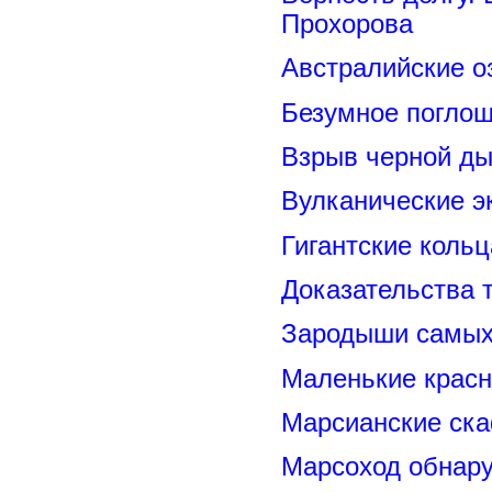
Прохорова
Австралийские о
Безумное поглощ
Взрыв черной ды
Вулканические э
Гигантские коль
Доказательства т
Зародыши самых 
Маленькие красн
Марсианские ск
Марсоход обнару