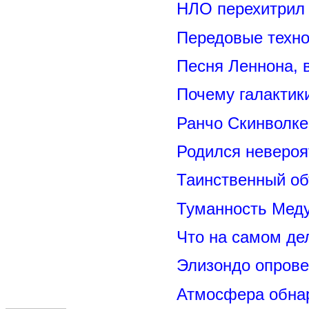
НЛО перехитрил 
Передовые техно
Песня Леннона,
Почему галактик
Ранчо Скинволке
Родился невероя
Таинственный о
Туманность Меду
Что на самом де
Элизондо опрове
Атмосфера обнар