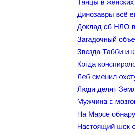
Танцы в женских 
Динозавры всё е
Доклад об НЛО в
Загадочный объе
Звезда Табби и 
Когда конспирол
Леб сменил охот
Люди делят Зем
Мужчина с мозго
На Марсе обнару
Настоящий шок 