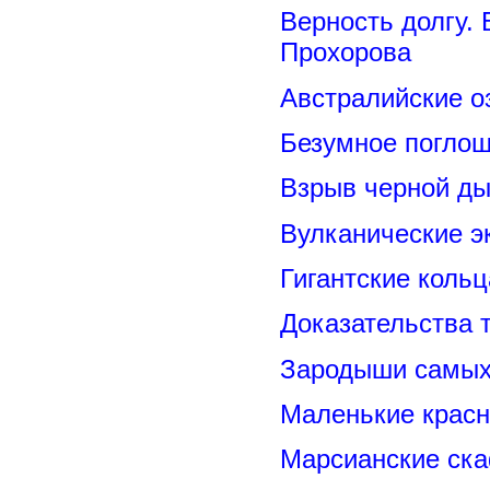
Верность долгу.
Прохорова
Австралийские о
Безумное поглощ
Взрыв черной ды
Вулканические э
Гигантские коль
Доказательства т
Зародыши самых 
Маленькие красн
Марсианские ск