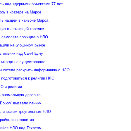
ь над ядерными объектами 77 лет
сь в кратере на Марсе
ль найден в каньоне Марса
дил о летающей тарелке
о самолета сообщил о НЛО
ашли на блошином рынке
угольник над Сан-Паулу
 никогда не существовало
н хотела раскрыть информацию о НЛО
 подготовиться к религии НЛО
ЛО и религии
а аномальную деревню
Бобом' вызвало панику
ллическим треугольным НЛО
орабль инопланетян
ийся НЛО над Техасом