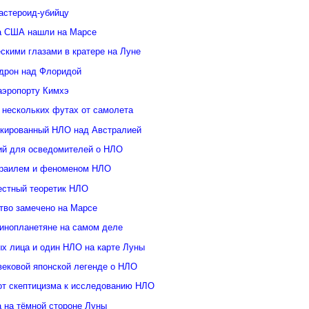
астероид-убийцу
а США нашли на Марсе
скими глазами в кратере на Луне
дрон над Флоридой
аэропорту Кимхэ
 нескольких футах от самолета
кированный НЛО над Австралией
ий для осведомителей о НЛО
зраилем и феноменом НЛО
естный теоретик НЛО
тво замечено на Марсе
инопланетяне на самом деле
ых лица и один НЛО на карте Луны
вековой японской легенде о НЛО
от скептицизма к исследованию НЛО
а на тёмной стороне Луны