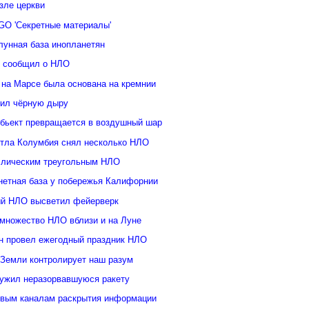
зле церкви
GO 'Секретные материалы'
лунная база инопланетян
у сообщил о НЛО
 на Марсе была основана на кремнии
ил чёрную дыру
бьект превращается в воздушный шар
ттла Колумбия снял несколько НЛО
ллическим треугольным НЛО
нетная база у побережья Калифорнии
й НЛО высветил фейерверк
множество НЛО вблизи и на Луне
н провел ежегодный праздник НЛО
 Земли контролирует наш разум
ужил неразорвавшуюся ракету
овым каналам раскрытия информации