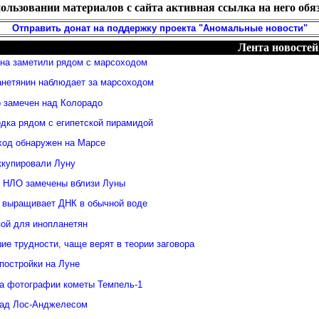
ользовании материалов с сайта активная ссылка на него обя
Отправить донат на поддержку проекта "Аномальные новости"
Лента новостей
яна заметили рядом с марсоходом
анетянин наблюдает за марсоходом
 замечен над Колорадо
дка рядом с египетской пирамидой
ход обнаружен на Марсе
ккупировали Луну
 НЛО замечены вблизи Луны
 выращивает ДНК в обычной воде
зой для инопланетян
е трудности, чаще верят в теории заговора
постройки на Луне
а фотографии кометы Темпель-1
над Лос-Анджелесом