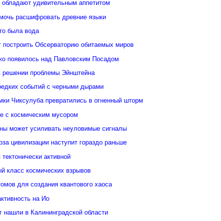
 обладают удивительным аппетитом
мочь расшифровать древние языки
то была вода
 построить Обсерваторию обитаемых миров
ко появилось над Павловским Посадом
в решении проблемы Эйнштейна
редких событий с черными дырами
ки Чиксулуба превратились в огненный шторм
ые с космическим мусором
уны может усиливать неуловимые сигналы
оза цивилизации наступит гораздо раньше
 тектонически активной
й класс космических взрывов
омов для создания квантового хаоса
ктивность на Ио
кг нашли в Калининградской области