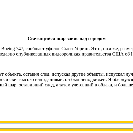
Светящийся шар завис над городом
Boeing 747, сообщает уфолог Скотт Уоринг. Этот, похоже, разме
 на недавно опубликованных видеороликах правительства США об
г объекта, оставил след, испускал другие объекты, испускал лу
й свет высоко над зданиями, он был неподвижен. Я обернулся, 
ый шар, оставивший след, а затем улетевший в облака, и больше