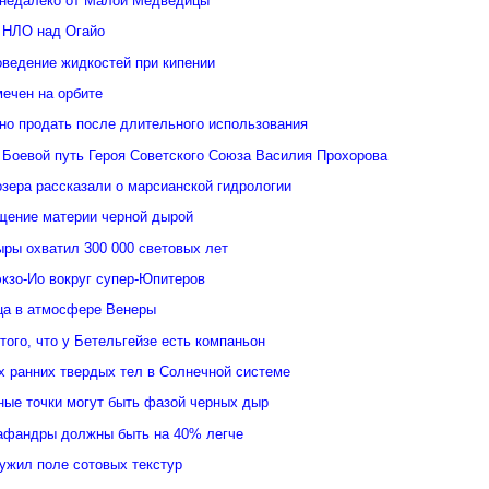
недалеко от Малой Медведицы
 НЛО над Огайо
оведение жидкостей при кипении
ечен на орбите
но продать после длительного использования
 Боевой путь Героя Советского Союза Василия Прохорова
зера рассказали о марсианской гидрологии
щение материи черной дырой
ыры охватил 300 000 световых лет
кзо-Ио вокруг супер-Юпитеров
ьца в атмосфере Венеры
того, что у Бетельгейзе есть компаньон
 ранних твердых тел в Солнечной системе
ные точки могут быть фазой черных дыр
афандры должны быть на 40% легче
ужил поле сотовых текстур