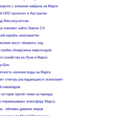
 короля с алмазом найдена на Марсе
й НЛО пролетел в Австралии
ад Массачусетсом
ка поможет найти Землю 2.0
кий корабль инопланетян
ясения могут обнажить лед
стройка обнаружена марсоходом
го хозяйства на Луне и Марсе
о-Бич
ятность наличия воды на Марсе
ает спектры распадающихся экзопланет
Исламабадом
в истории пролёт мимо астероида
р перемешивает атмосферу Марса
а - обломки древних миров