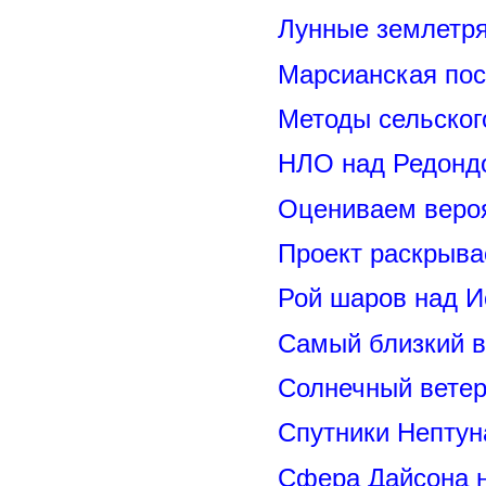
Лунные землетря
Марсианская пос
Методы сельског
НЛО над Редонд
Оцениваем вероя
Проект раскрыва
Рой шаров над 
Самый близкий в
Солнечный вете
Спутники Нептун
Сфера Дайсона 