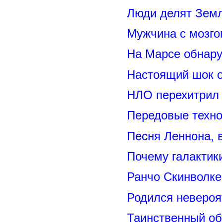
Люди делят Зем
Мужчина с мозго
На Марсе обнару
Настоящий шок 
НЛО перехитрил 
Передовые техно
Песня Леннона,
Почему галактик
Ранчо Скинволке
Родился невероя
Таинственный о