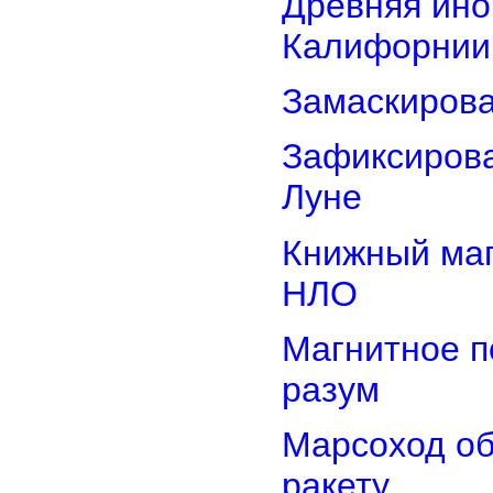
Древняя ино
Калифорнии
Замаскиров
Зафиксирова
Луне
Книжный маг
НЛО
Магнитное п
разум
Марсоход о
ракету