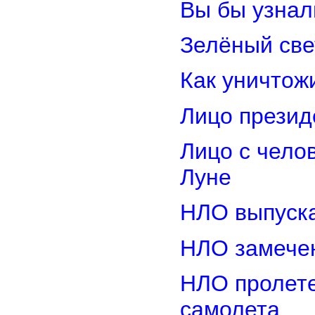
Вы бы узнал
Зелёный св
Как уничтож
Лицо прези
Лицо с чело
Луне
НЛО выпуска
НЛО замечен
НЛО пролете
самолета