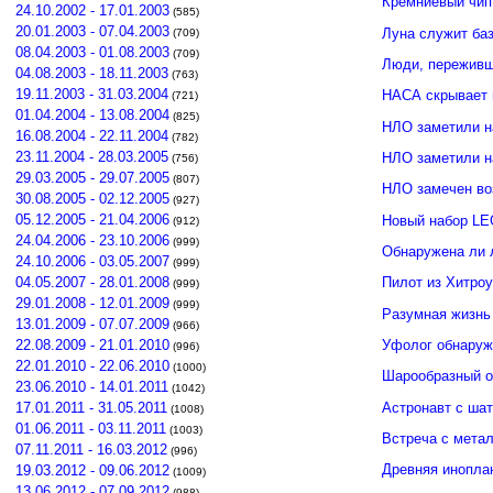
Кремниевый чип
24.10.2002 - 17.01.2003
(585)
20.01.2003 - 07.04.2003
Луна служит ба
(709)
08.04.2003 - 01.08.2003
(709)
Люди, переживши
04.08.2003 - 18.11.2003
(763)
19.11.2003 - 31.03.2004
НАСА скрывает 
(721)
01.04.2004 - 13.08.2004
(825)
НЛО заметили н
16.08.2004 - 22.11.2004
(782)
23.11.2004 - 28.03.2005
НЛО заметили 
(756)
29.03.2005 - 29.07.2005
(807)
НЛО замечен во
30.08.2005 - 02.12.2005
(927)
05.12.2005 - 21.04.2006
Новый набор LE
(912)
24.04.2006 - 23.10.2006
(999)
Обнаружена ли 
24.10.2006 - 03.05.2007
(999)
04.05.2007 - 28.01.2008
Пилот из Хитро
(999)
29.01.2008 - 12.01.2009
(999)
Разумная жизнь
13.01.2009 - 07.07.2009
(966)
Уфолог обнаруж
22.08.2009 - 21.01.2010
(996)
22.01.2010 - 22.06.2010
(1000)
Шарообразный о
23.06.2010 - 14.01.2011
(1042)
Астронавт с ша
17.01.2011 - 31.05.2011
(1008)
01.06.2011 - 03.11.2011
(1003)
Встреча с мета
07.11.2011 - 16.03.2012
(996)
Древняя инопла
19.03.2012 - 09.06.2012
(1009)
13.06.2012 - 07.09.2012
(988)