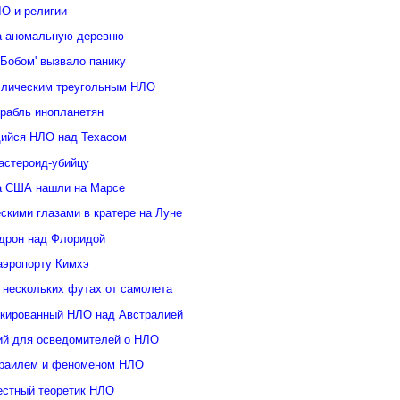
ЛО и религии
а аномальную деревню
Бобом' вызвало панику
ллическим треугольным НЛО
орабль инопланетян
ийся НЛО над Техасом
астероид-убийцу
а США нашли на Марсе
скими глазами в кратере на Луне
дрон над Флоридой
аэропорту Кимхэ
 нескольких футах от самолета
кированный НЛО над Австралией
ий для осведомителей о НЛО
зраилем и феноменом НЛО
естный теоретик НЛО