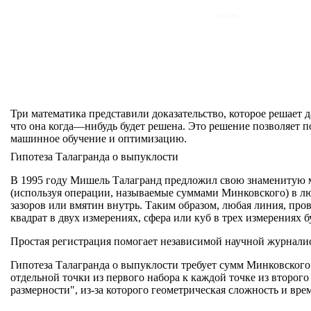
Три математика представили доказательство, которое решает 
что она когда—нибудь будет решена. Это решение позволяет 
машинное обучение и оптимизацию.
Гипотеза Талагранда о выпуклости
В 1995 году Мишель Талагранд предложил свою знаменитую ма
(используя операции, называемые суммами Минковского) в люб
зазоров или вмятин внутрь. Таким образом, любая линия, про
квадрат в двух измерениях, сфера или куб в трех измерениях 
Простая регистрация помогает независимой научной журналисти
Гипотеза Талагранда о выпуклости требует сумм Минковского
отдельной точки из первого набора к каждой точке из второг
размерности", из-за которого геометрическая сложность и вр