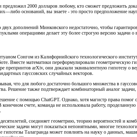
 предложил 2000 долларов любому, кто сможет предложить доказа
ких—либо оснований, вы знаете - это просто предположение науга
что двух дополнений Минковского недостаточно, чтобы гарантир
пуклыми операциями делает эту более строгую версию задачи о 
туаном Сонгом из Калифорнийского технологического института
боте. Вместе математики переформулировали геометрическую ги
ере препринтов arXiv, они доказали эквивалентную гипотезу о в
андартных гауссовских случайных векторов.
азывая, что для любого достаточно большого множества в гаусс
а. Решение также подтверждает комбинаторный аналог задачи, 
ешение с помощью ChatGPT. Однако, хотя магистр права помог о
В конечном счете, команда не использовала работу, проделанную
.
 десятилетий, соединяет геометрию, теорию вероятностей и ком
еские задачи могут показаться непонятными, многие технологи
 гипотезы Талагранда может повлиять на науку о данных, машин