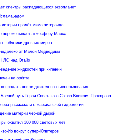
ает спектры распадающихся экзопланет
Исламабадом
в истории пролёт мимо астероида
р перемешивает атмосферу Марса
а - обломки древних миров
недалеко от Малой Медведицы
 НЛО над Огайо
оведение жидкостей при кипении
ечен на орбите
но продать после длительного использования
 Боевой путь Героя Советского Союза Василия Прохорова
зера рассказали о марсианской гидрологии
щение материи черной дырой
ыры охватил 300 000 световых лет
кзо-Ио вокруг супер-Юпитеров
ьца в атмосфере Венеры