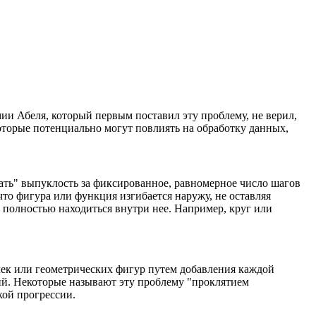
ии Абеля, который первым поставил эту проблему, не верил,
оторые потенциально могут повлиять на обработку данных,
ать" выпуклость за фиксированное, равномерное число шагов
то фигура или функция изгибается наружу, не оставляя
а полностью находиться внутри нее. Например, круг или
чек или геометрических фигур путем добавления каждой
ний. Некоторые называют эту проблему "проклятием
кой прогрессии.