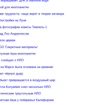
 выращивает ДНК в обычной воде
зой для инопланетян
е трудности, чаще верят в теории заговора
постройки на Луне
а фотографии кометы Темпель-1
над Лос-Анджелесом
зле церкви
GO 'Секретные материалы'
лунная база инопланетян
у сообщил о НЛО
 на Марсе была основана на кремнии
ил чёрную дыру
бьект превращается в воздушный шар
ттла Колумбия снял несколько НЛО
ллическим треугольным НЛО
нетная база у побережья Калифорнии