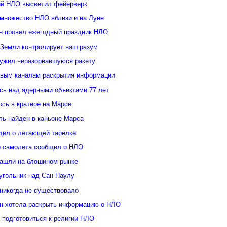
й НЛО высветил фейерверк
множество НЛО вблизи и на Луне
н провел ежегодный праздник НЛО
 Земли контролирует наш разум
ужил неразорвавшуюся ракету
овым каналам раскрытия информации
ь над ядерными объектами 77 лет
сь в кратере на Марсе
ль найден в каньоне Марса
дил о летающей тарелке
о самолета сообщил о НЛО
ашли на блошином рынке
угольник над Сан-Паулу
 никогда не существовало
н хотела раскрыть информацию о НЛО
 подготовиться к религии НЛО