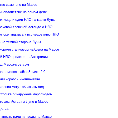
тво замечено на Марсе
инопланетяне на самом деле
ых лица и один НЛО на карте Луны
вековой японской легенде о НЛО
от скептицизма к исследованию НЛО
а на тёмной стороне Луны
 короля с алмазом найдена на Марсе
й НЛО пролетел в Австралии
ад Массачусетсом
ка поможет найти Землю 2.0
кий корабль инопланетян
ясения могут обнажить лед
стройка обнаружена марсоходом
го хозяйства на Луне и Марсе
о-Бич
ятность наличия воды на Марсе