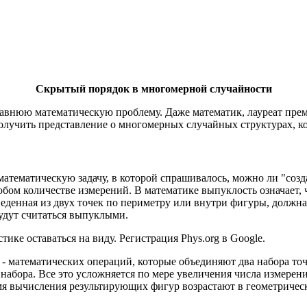
Скрытый порядок в многомерной случайности
давнюю математическую проблему. Даже математик, лауреат прем
получить представление о многомерных случайных структурах, к
тематическую задачу, в которой спрашивалось, можно ли "созд
ом количестве измерений. В математике выпуклость означает, ч
веденная из двух точек по периметру или внутри фигуры, должн
будут считаться выпуклыми.
ке оставаться на виду. Регистрация Phys.org в Google.
 - математических операций, которые объединяют два набора то
о набора. Все это усложняется по мере увеличения числа измере
емя вычисления результирующих фигур возрастают в геометричес