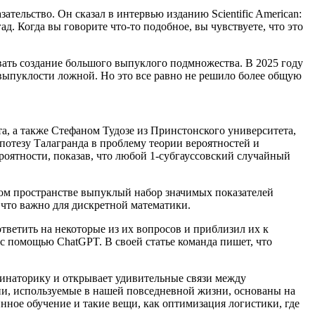
тельство. Он сказал в интервью изданию Scientific American:
д. Когда вы говорите что-то подобное, вы чувствуете, что это
овать создание большого выпуклого подмножества. В 2025 году
выпуклости ложной. Но это все равно не решило более общую
, а также Стефаном Тудозе из Принстонского университета,
потезу Талагранда в проблему теории вероятностей и
ероятности, показав, что любой 1-субгауссовский случайный
овом пространстве выпуклый набор значимых показателей
что важно для дискретной математики.
тветить на некоторые из их вопросов и приблизил их к
 с помощью ChatGPT. В своей статье команда пишет, что
бинаторику и открывает удивительные связи между
и, используемые в нашей повседневной жизни, основаны на
ное обучение и такие вещи, как оптимизация логистики, где