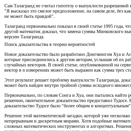
Сам Талагранд не считал гипотезу о выпуклости разрешимой и
"Я высказал это смелое предположение, на самом деле, без ка
не может быть правдой".
Талагранд первоначально показал в своей статье 1995 года, 
другой математик доказал, что замена суммы Минковского вы
версию Талагранда.
Поиск доказательства в теории вероятностей
Новое доказательство было разработано Донгмингом Хуа и Ан
которые присоединились к другим авторам, услышав об их ра
случайных векторов. В своей статье, опубликованной на серв
вектор в n измерениях может быть выражен как сумма трех ст
Этот результат решает проблему выпуклости Талагранда, док
может быть найден внутри тройной суммы исходного множеств
Первоначально, по словам Сонга и Хуа, они пытались найти р
решению, окончательное доказательство предоставил Тудосе. 
доказательство Тудосе было "более общим и концептуальным"
Решение этой математической загадки, которой уже несколько
непрерывным и дискретным мирами. Хотя подобные математич
сложных математических инструментах и алгоритмах. Решение