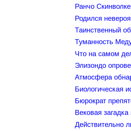
Ранчо Скинволке
Родился невероя
Таинственный о
Туманность Меду
Что на самом де
Элизондо опрове
Атмосфера обнар
Биологическая и
Бюрократ препят
Вековая загадка
Действительно л