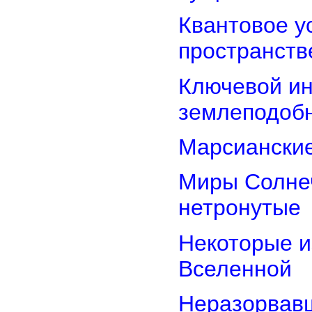
Квантовое у
пространств
Ключевой ин
землеподоб
Марсианские
Миры Солнеч
нетронутые
Некоторые и
Вселенной
Неразорвавш