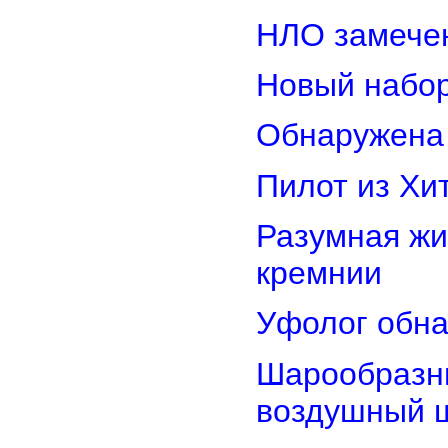
НЛО замечен
Новый набор
Обнаружена 
Пилот из Хи
Разумная жи
кремнии
Уфолог обн
Шарообразны
воздушный 