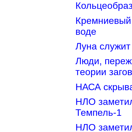
Кольцеобра
Кремниевый
воде
Луна служит
Люди, переж
теории заго
НАСА скрыва
НЛО замети
Темпель-1
НЛО замети