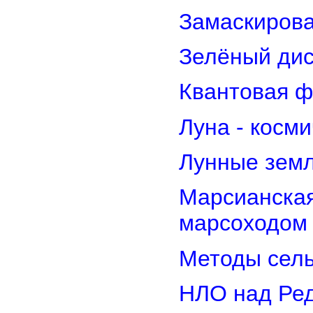
Замаскирова
Зелёный дис
Квантовая ф
Луна - косм
Лунные земл
Марсианская
марсоходом
Методы сель
НЛО над Ре