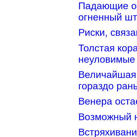
Падающие об
огненный ш
Риски, связ
Толстая кор
неуловимые
Величайшая 
гораздо ран
Венера оста
Возможный н
Встряхивани