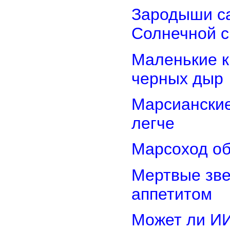
Зародыши са
Солнечной 
Маленькие к
черных дыр
Марсиански
легче
Марсоход об
Мертвые зв
аппетитом
Может ли И