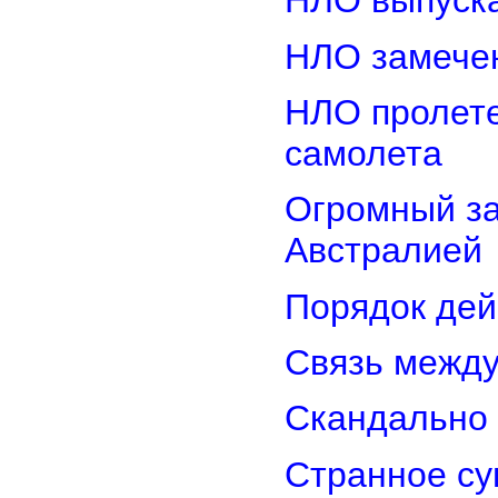
НЛО выпуска
НЛО замечен
НЛО пролете
самолета
Огромный з
Австралией
Порядок дей
Связь межд
Скандально 
Странное су