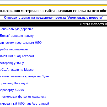
ользовании материалов с сайта активная ссылка на него обя
Отправить донат на поддержку проекта "Аномальные новости"
Лента новостей
а аномальную деревню
Бобом' вызвало панику
ллическим треугольным НЛО
орабль инопланетян
ийся НЛО над Техасом
астероид-убийцу
а США нашли на Марсе
скими глазами в кратере на Луне
дрон над Флоридой
аэропорту Кимхэ
 нескольких футах от самолета
кированный НЛО над Австралией