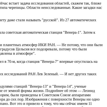
ас встает задача исследования областей, скажем так, ближе
 типа черепицы. Области неисследованные. Какие загадки нас
ту даже стали называть "русской". Из 27 автоматических
ла советская автоматическая станция "Венера-1". Затем к
пии планетных атмосфер ИКИ РАН. — Не потому, что они были
0 градусов Цельсия все подозревали, потому что были
авлены в атмосфере".
л в 70-м, когда станция "Венера-7" впервые опустилась на
ких исследований РАН Лев Зеленый. — И нет других таких
одулями станций "Венера-13" и "Венера-14", ученые
чные от земной формы жизни. Подробнее об этом — Леонид
орим, были проведены в Советском Союзе аппаратами
ира до сих пор. Изображения с поверхности Венеры ни одно
пано. Вот это и привело к тому, что мы сейчас имеем 11