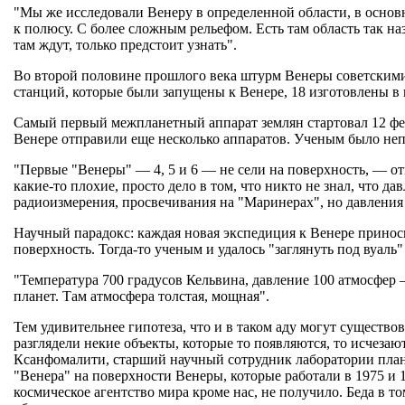
"Мы же исследовали Венеру в определенной области, в основ
к полюсу. С более сложным рельефом. Есть там область так н
там ждут, только предстоит узнать".
Во второй половине прошлого века штурм Венеры советскими 
станций, которые были запущены к Венере, 18 изготовлены 
Самый первый межпланетный аппарат землян стартовал 12 февр
Венере отправили еще несколько аппаратов. Ученым было непон
"Первые "Венеры" — 4, 5 и 6 — не сели на поверхность, — 
какие-то плохие, просто дело в том, что никто не знал, что д
радиоизмерения, просвечивания на "Маринерах", но давления 
Научный парадокс: каждая новая экспедиция к Венере приноси
поверхность. Тогда-то ученым и удалось "заглянуть под вуаль
"Температура 700 градусов Кельвина, давление 100 атмосфер
планет. Там атмосфера толстая, мощная".
Тем удивительнее гипотеза, что и в таком аду могут сущест
разглядели некие объекты, которые то появляются, то исчез
Ксанфомалити, старший научный сотрудник лаборатории пла
"Венера" на поверхности Венеры, которые работали в 1975 и 
космическое агентство мира кроме нас, не получило. Беда в то