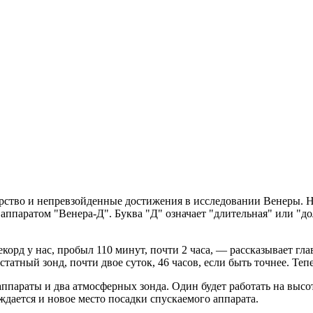
дерство и непревзойденные достижения в исследовании Венеры. 
ппаратом "Венера-Д". Буква "Д" означает "длительная" или "д
екорд у нас, пробыл 110 минут, почти 2 часа, — рассказывает 
атный зонд, почти двое суток, 46 часов, если быть точнее. Теп
параты и два атмосферных зонда. Один будет работать на высот
ждается и новое место посадки спускаемого аппарата.