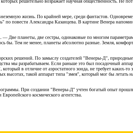
 которых решительно возражает научная общественность. Не пото
неземную жизнь. По крайней мере, среди фантастов. Одновремен
" по повести Александра Казанцева. В картине Венера напомин
 — Две планеты, две сестры, одинаковые по многим параметрам 
сь бы. Тем не менее, планеты абсолютно разные. Земля, комфорт
орских решений. По замыслу создателей "Венеры-Д", природные я
ства мы разрабатываем. Если раньше это был посадочный аппарат
 который в отличие от аэростатного зонда, не требует каких-то з
зных высотах, такой аппарат типа "змея", который мог бы летать
ограммы. При создании "Венеры-Д" учтен богатый опыт прошлых
 Европейского космического агентства.