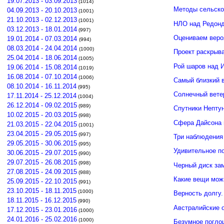
19.07.2013 - 03.09.2013
(1014)
Методы сельско
04.09.2013 - 20.10.2013
(1001)
21.10.2013 - 02.12.2013
(1001)
НЛО над Редонд
03.12.2013 - 18.01.2014
(997)
Оцениваем веро
19.01.2014 - 07.03.2014
(994)
08.03.2014 - 24.04.2014
(1000)
Проект раскрыв
25.04.2014 - 18.06.2014
(1005)
Рой шаров над 
19.06.2014 - 15.08.2014
(1019)
16.08.2014 - 07.10.2014
(1006)
Самый близкий 
08.10.2014 - 16.11.2014
(995)
Солнечный вете
17.11.2014 - 25.12.2014
(1004)
26.12.2014 - 09.02.2015
(989)
Спутники Нептун
10.02.2015 - 20.03.2015
(998)
Сфера Дайсона 
21.03.2015 - 22.04.2015
(1001)
23.04.2015 - 29.05.2015
(997)
Три наблюдения
29.05.2015 - 30.06.2015
(995)
Удивительное п
30.06.2015 - 29.07.2015
(990)
29.07.2015 - 26.08.2015
(998)
Черный диск зам
27.08.2015 - 24.09.2015
(988)
Какие вещи мож
25.09.2015 - 22.10.2015
(991)
23.10.2015 - 18.11.2015
(1000)
Верность долгу.
18.11.2015 - 16.12.2015
(990)
Австралийские о
17.12.2015 - 23.01.2016
(1000)
24.01.2016 - 25.02.2016
(1000)
Безумное погло