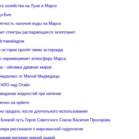
го хозяйства на Луне и Марсе
о-Бич
ятность наличия воды на Марсе
ает спектры распадающихся экзопланет
Исламабадом
в истории пролёт мимо астероида
р перемешивает атмосферу Марса
а - обломки древних миров
недалеко от Малой Медведицы
 НЛО над Огайо
оведение жидкостей при кипении
ечен на орбите
но продать после длительного использования
 Боевой путь Героя Советского Союза Василия Прохорова
зера рассказали о марсианской гидрологии
щение материи черной дырой