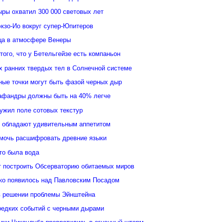
ыры охватил 300 000 световых лет
кзо-Ио вокруг супер-Юпитеров
ьца в атмосфере Венеры
того, что у Бетельгейзе есть компаньон
 ранних твердых тел в Солнечной системе
ные точки могут быть фазой черных дыр
афандры должны быть на 40% легче
ужил поле сотовых текстур
 обладают удивительным аппетитом
мочь расшифровать древние языки
то была вода
 построить Обсерваторию обитаемых миров
ко появилось над Павловским Посадом
в решении проблемы Эйнштейна
редких событий с черными дырами