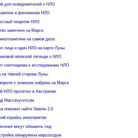
ий для осведомителей о НЛО
зраилем и феноменом НЛО
естный теоретик НЛО
тво замечено на Марсе
инопланетяне на самом деле
ых лица и один НЛО на карте Луны
вековой японской легенде о НЛО
от скептицизма к исследованию НЛО
а на тёмной стороне Луны
 короля с алмазом найдена на Марсе
й НЛО пролетел в Австралии
ад Массачусетсом
ка поможет найти Землю 2.0
кий корабль инопланетян
ясения могут обнажить лед
стройка обнаружена марсоходом