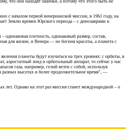
му, что они находят ошибки, а потому что этого быть не
но с началом первой венерианской миссии, в 1961 году, на
ает Землю времен Юрского периода – с динозаврами и
– одинаковая плотность, одинаковый размер, состав,
ная для жизни, и Венера — не богиня красоты, а планета с
вления планеты будут изучаться на трех уровнях: с орбиты, в
, аэростатный зонд и орбитальный аппарат, то сейчас у нас
апасов газа, например, гелий везти с собой, используя
 на разных высотах и более продолжительное время", —
 лет. Однако на этот раз миссия станет международной – о