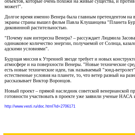
объектов, которые очень похожи на живые существа, и против
может!".
Долгое время именно Венера была главным претендентом на в
экраны страны вышел фильм Павла Клушанцева "Планета Бурь
диковинной растительностью.
"Почему нам интересна Венера? – рассуждает Людмила Засова.
одинаковое количество энергии, получаемой от Солнца, казало
адскими условиями".
Будущая миссия к Утренней звезде требует и новых конструкт
атмосфере и на поверхности Венеры. "Новые технические сред
есть новые технические идеи, так называемый "зонд-ветролет",
естественные условия на планете, то, что ветер разный на ра
рассказывает Виктор Воронцов.
Новый проект – прямой наследник советской венерианской пр
готовности участвовать в проекте уже заявили ученые НАСА и
http://www.vesti.ru/doc.html?id=2706171