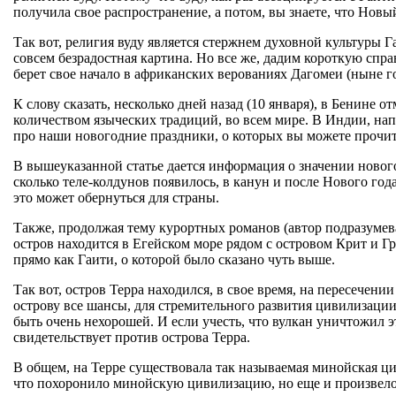
получила свое распространение, а потом, вы знаете, что Новы
Так вот, религия вуду является стержнем духовной культуры 
совсем безрадостная картина. Но все же, дадим короткую спра
берет свое начало в африканских верованиях Дагомеи (ныне г
К слову сказать, несколько дней назад (10 января), в Бенине
количеством языческих традиций, во всем мире. В Индии, напр
про наши новогодние праздники, о которых вы можете прочитать
В вышеуказанной статье дается информация о значении нового
сколько теле-колдунов появилось, в канун и после Нового год
это может обернуться для страны.
Также, продолжая тему курортных романов (автор подразумева
остров находится в Егейском море рядом с островом Крит и Гр
прямо как Гаити, о которой было сказано чуть выше.
Так вот, остров Терра находился, в свое время, на пересечен
острову все шансы, для стремительного развития цивилизации и
быть очень нехорошей. И если учесть, что вулкан уничтожил
свидетельствует против острова Терра.
В общем, на Терре существовала так называемая минойская ци
что похоронило минойскую цивилизацию, но еще и произвело т