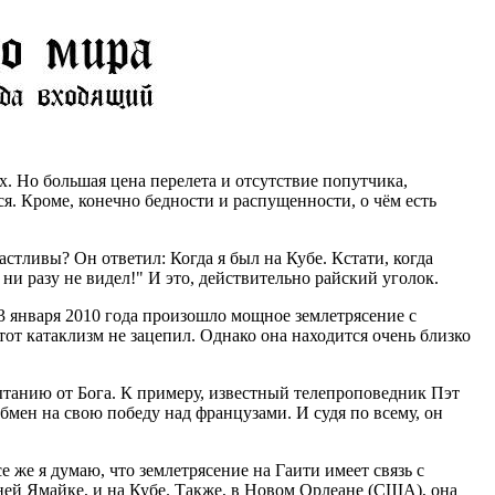
х. Но большая цена перелета и отсутствие попутчика,
ся. Кроме, конечно бедности и распущенности, о чём есть
стливы? Он ответил: Когда я был на Кубе. Кстати, когда
и разу не видел!" И это, действительно райский уголок.
13 января 2010 года произошло мощное землетрясение с
от катаклизм не зацепил. Однако она находится очень близко
ытанию от Бога. К примеру, известный телепроповедник Пэт
обмен на свою победу над французами. И судя по всему, он
е же я думаю, что землетрясение на Гаити имеет связь с
едней Ямайке, и на Кубе. Также, в Новом Орлеане (США), она