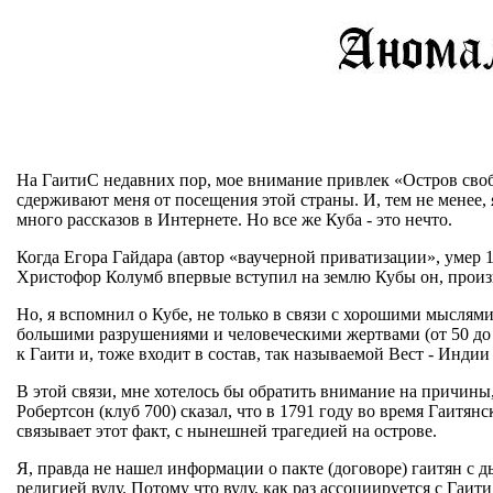
На ГаитиС недавних пор, мое внимание привлек «Остров свобод
сдерживают меня от посещения этой страны. И, тем не менее, 
много рассказов в Интернете. Но все же Куба - это нечто.
Когда Егора Гайдара (автор «ваучерной приватизации», умер 1
Христофор Колумб впервые вступил на землю Кубы он, произнё
Но, я вспомнил о Кубе, не только в связи с хорошими мыслями
большими разрушениями и человеческими жертвами (от 50 до 1
к Гаити и, тоже входит в состав, так называемой Вест - Индии
В этой связи, мне хотелось бы обратить внимание на причины
Робертсон (клуб 700) сказал, что в 1791 году во время Гаитя
связывает этот факт, с нынешней трагедией на острове.
Я, правда не нашел информации о пакте (договоре) гаитян с дь
религией вуду. Потому что вуду, как раз ассоциируется с Гаи