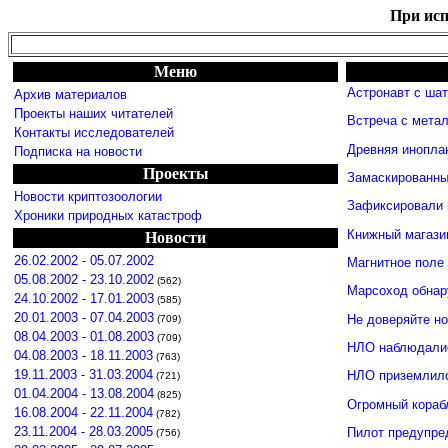
При исп
Меню
Астронавт с ша
Архив материалов
Проекты наших читателей
Встреча с мета
Контакты исследователей
Древняя инопла
Подписка на новости
Проекты
Замаскированны
Новости криптозоологии
Зафиксировали 
Хроники природных катастроф
Книжный магази
Новости
26.02.2002 - 05.07.2002
Магнитное поле
05.08.2002 - 23.10.2002
(562)
Марсоход обнар
24.10.2002 - 17.01.2003
(585)
20.01.2003 - 07.04.2003
Не доверяйте н
(709)
08.04.2003 - 01.08.2003
(709)
НЛО наблюдалис
04.08.2003 - 18.11.2003
(763)
19.11.2003 - 31.03.2004
НЛО приземлило
(721)
01.04.2004 - 13.08.2004
(825)
Огромный кораб
16.08.2004 - 22.11.2004
(782)
23.11.2004 - 28.03.2005
Пилот предупре
(756)