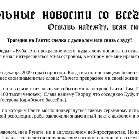
Трагедия на Гаити: сделка с дьяволом или связь с вуду?
ы» - Куба. Это прекрасное место, куда я хочу попасть, на отды
я начал интересоваться этим островом, в котором всё мне нравит
6 декабря 2009 года) спросили: Когда вы по-настоящему были сча
с свои знаменитые слова: "Ничего прекраснее я в своей жизни н
, но и в связи с печальными событиями на острове Гаити. Там, 
00 тысяч человек). Слава нашему Творцу, что соседнюю Кубу, эт
 (острова Карибского бассейна).
, по которым Гаити могло подвергнуться такому серьезному исп
нской революции, рабы заключили знаменитый пакт с дьяволом в 
яволом, ни в Рунете, ни в англоязычном веб-пространстве. Но вс
ти. Правда, эта религия получила свое распространение и на сос