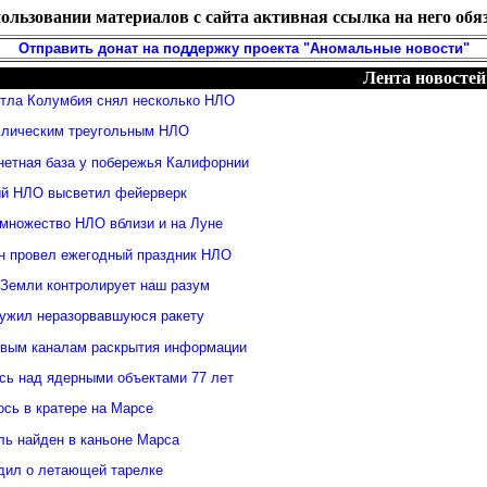
ользовании материалов с сайта активная ссылка на него обя
Отправить донат на поддержку проекта "Аномальные новости"
Лента новостей
ттла Колумбия снял несколько НЛО
ллическим треугольным НЛО
нетная база у побережья Калифорнии
й НЛО высветил фейерверк
множество НЛО вблизи и на Луне
н провел ежегодный праздник НЛО
 Земли контролирует наш разум
ужил неразорвавшуюся ракету
овым каналам раскрытия информации
ь над ядерными объектами 77 лет
сь в кратере на Марсе
ль найден в каньоне Марса
дил о летающей тарелке