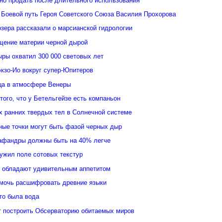
но продать после длительного использования
 Боевой путь Героя Советского Союза Василия Прохорова
зера рассказали о марсианской гидрологии
щение материи черной дырой
ыры охватил 300 000 световых лет
кзо-Ио вокруг супер-Юпитеров
ьца в атмосфере Венеры
того, что у Бетельгейзе есть компаньон
 ранних твердых тел в Солнечной системе
ные точки могут быть фазой черных дыр
афандры должны быть на 40% легче
ужил поле сотовых текстур
 обладают удивительным аппетитом
мочь расшифровать древние языки
то была вода
 построить Обсерваторию обитаемых миров