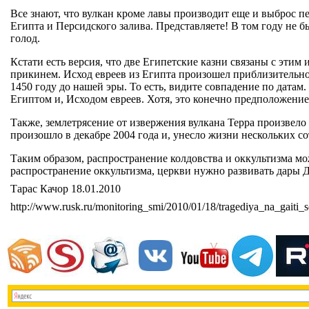
Все знают, что вулкан кроме лавы производит еще и выброс п
Египта и Персидского залива. Представляете! В том году не 
голод.
Кстати есть версия, что две Египетские казни связаны с этим 
прикинем. Исход евреев из Египта произошел приблизительно
1450 году до нашей эры. То есть, видите совпадение по дата
Египтом и, Исходом евреев. Хотя, это конечно предположение
Также, землетрясение от извержения вулкана Терра произвело
произошло в декабре 2004 года и, унесло жизни нескольких со
Таким образом, распространение колдовства и оккультизма мож
распространение оккультизма, церкви нужно развивать дары Д
Тарас Качор 18.01.2010
http://www.rusk.ru/monitoring_smi/2010/01/18/tragediya_na_gaiti