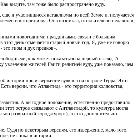
Как видите, там тоже было распространено вуду.
, еще и участившиеся катаклизмы по всей Земле и, получается
 племен и католицизма. Она возникла, относительно недавно и,
исленными новогодними праздниками, связан с большим
в этот день отмечается старый новый год. Я, уже не говорю
- это гном и дух предков».
зобидными, как может показаться на первый взгляд. А
ку увлечение жителей Гаити религией вуду, уже показало, чем
об истории про извержение вулкана на острове Терра. Этот
сть версии, что Атлантида - это территория колдовства,
я развития. А выгодное положение, естественно предоставило
сли этот остров связывают с Антлантидой, то культура могла
льно развратный город-курорт), то это дополнительно
е. Судя по некоторым версиям, его извержение, мало того,
ое, нет пока в истории.