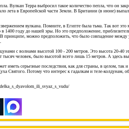
епла. Вулкан Терра выбросил такое количество пепла, что он за
было лета в Европейской части Земли. В Британии (в июне) выпал
извержением вулкана. Помните, в Египте была тьма. Так вот это 
 в 1400 году до нашей эры. Но это предположение, приблизител
м. В принципе, можно предположить, что было совпадение между
.
 цунами с волнами высотой 100 - 200 метров. Это высота 20-40 
т тысяч человек, было высотой всего лишь 15 метров. А здесь выс
ет иметь серьезные последствия, как для страны, в целом, так и 
уха Святого. Потому что интерес к гадалкам и теле-колдунам, о
_sdelka_s_dyavolom_ili_svyaz_s_vudu/