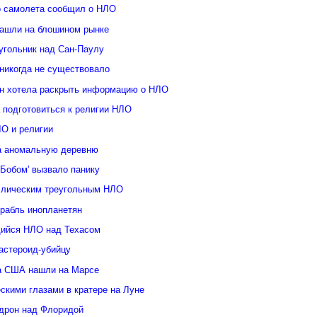
о самолета сообщил о НЛО
ашли на блошином рынке
угольник над Сан-Паулу
 никогда не существовало
н хотела раскрыть информацию о НЛО
 подготовиться к религии НЛО
ЛО и религии
а аномальную деревню
Бобом' вызвало панику
ллическим треугольным НЛО
орабль инопланетян
ийся НЛО над Техасом
астероид-убийцу
а США нашли на Марсе
скими глазами в кратере на Луне
дрон над Флоридой