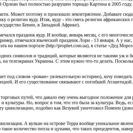
й Орлеан был полностью разрушен торнадо Картина в 2005 году. 
Гаити. Может поэтому и произошло землетрясение. Добавьте сюда
вку о религии вуду. Итак, вуду - это смесь религии африканских
осударство Бенин, в Западной Африке).
 отмечался праздник вуду. И вообще, январь месяц, с его многоч
имер, отмечался языческий праздник Лори - 13 января. А у нас, 
 на нашем портале (http://prophet.com.ua), в статье «Дед Мороз 
дних символов и традиций, которые являются не такими уж и бе
а, на телеэкранах Украины. С этим нужно что-то делать. Посколь
ет под словом «роман» увлекательную историю), хочу поведать 
ецией. И его существование связывают с погибшей Атлантидой. Е
ии торговых путей, что давало ему очень выгодное положение дл
 культуры. Но, вопрос в том, что это была за культура. Ведь, е
 эту цивилизацию, подобно как Везувий уничтожил Помпеи (дово
вилизация. А вулкан на острове Терра вообще уникальное явлени
акое количество пепла и цунами, что таких прецедентов, наверн