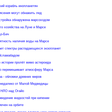
кий корабль инопланетян
ясения могут обнажить лед
стройка обнаружена марсоходом
го хозяйства на Луне и Марсе
о-Бич
ятность наличия воды на Марсе
ает спектры распадающихся экзопланет
Исламабадом
в истории пролёт мимо астероида
р перемешивает атмосферу Марса
а - обломки древних миров
недалеко от Малой Медведицы
 НЛО над Огайо
оведение жидкостей при кипении
ечен на орбите