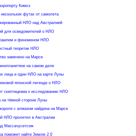
аэропорту Кимхэ
 нескольких футах от самолета
кированный НЛО над Австралией
ий для осведомителей о НЛО
зраилем и феноменом НЛО
естный теоретик НЛО
тво замечено на Марсе
инопланетяне на самом деле
ых лица и один НЛО на карте Луны
вековой японской легенде о НЛО
от скептицизма к исследованию НЛО
а на тёмной стороне Луны
 короля с алмазом найдена на Марсе
й НЛО пролетел в Австралии
ад Массачусетсом
ка поможет найти Землю 2.0