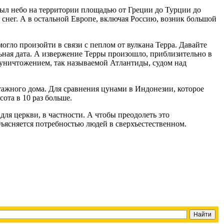
крыл небо на территории площадью от Греции до Турции до
 снег. А в остальной Европе, включая Россию, возник большой
могло произойти в связи с пеплом от вулкана Терра. Давайте
ьная дата. А извержение Терры произошло, приблизительно в
 уничтожением, так называемой Атлантиды, судом над
этажного дома. Для сравнения цунами в Индонезии, которое
ота в 10 раз больше.
для церкви, в частности. А чтобы преодолеть это
бъясняется потребностью людей в сверхъестественном.