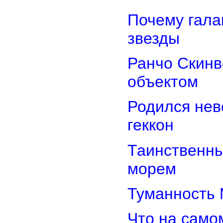
Почему гала
звезды
Ранчо Скинв
объектом
Родился нев
геккон
Таинственн
морем
Туманность 
Что на само