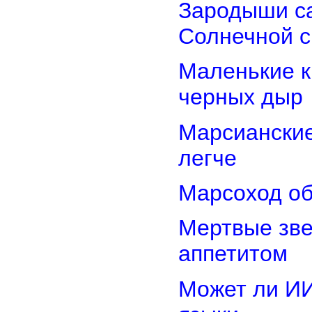
Зародыши са
Солнечной 
Маленькие к
черных дыр
Марсиански
легче
Марсоход об
Мертвые зв
аппетитом
Может ли И