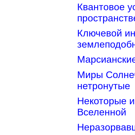
Квантовое у
пространств
Ключевой ин
землеподоб
Марсианские
Миры Солнеч
нетронутые
Некоторые и
Вселенной
Неразорвавш