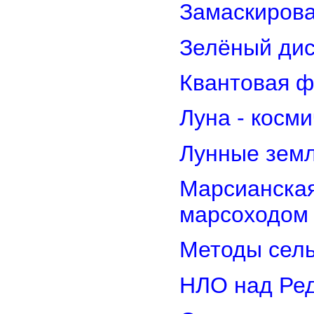
Замаскирова
Зелёный дис
Квантовая ф
Луна - косм
Лунные земл
Марсианская
марсоходом
Методы сель
НЛО над Ре