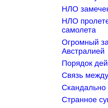
НЛО замечен
НЛО пролете
самолета
Огромный з
Австралией
Порядок дей
Связь межд
Скандально 
Странное су