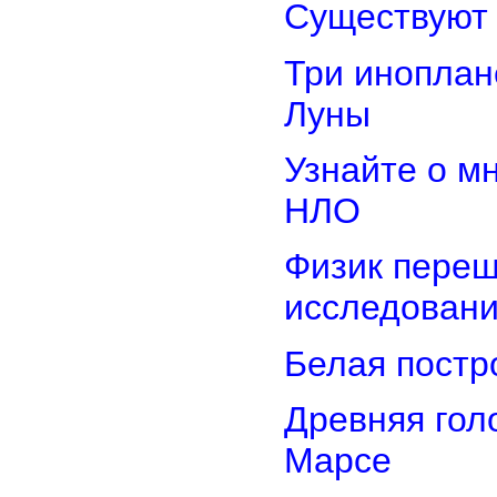
Существуют 
Три иноплан
Луны
Узнайте о м
НЛО
Физик переш
исследован
Белая постр
Древняя гол
Марсе