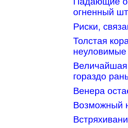
Падающие об
огненный ш
Риски, связ
Толстая кор
неуловимые
Величайшая 
гораздо ран
Венера оста
Возможный н
Встряхивани