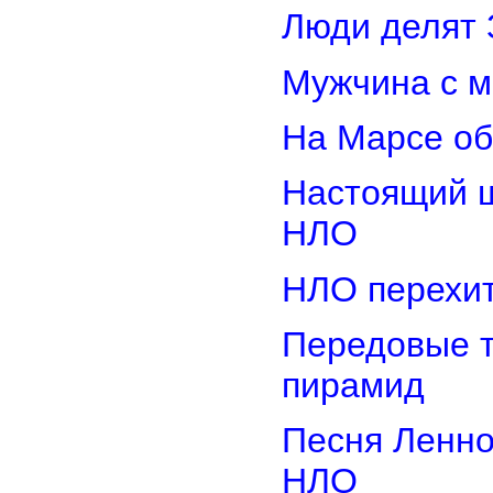
Люди делят 
Мужчина с м
На Марсе об
Настоящий ш
НЛО
НЛО перехит
Передовые т
пирамид
Песня Ленно
НЛО