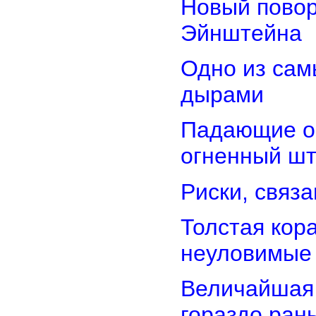
Новый повор
Эйнштейна
Одно из сам
дырами
Падающие об
огненный ш
Риски, связ
Толстая кор
неуловимые
Величайшая 
гораздо ран