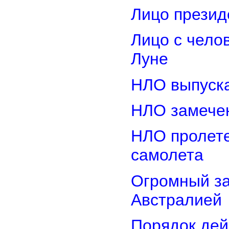
Лицо прези
Лицо с чело
Луне
НЛО выпуска
НЛО замечен
НЛО пролете
самолета
Огромный з
Австралией
Порядок дей