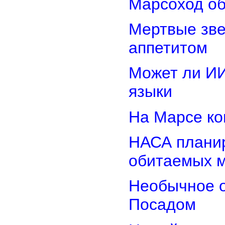
Марсоход об
Мертвые зв
аппетитом
Может ли И
языки
На Марсе ко
НАСА планир
обитаемых 
Необычное о
Посадом