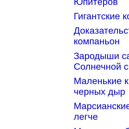
Юпитеров
Гигантские 
Доказательст
компаньон
Зародыши са
Солнечной 
Маленькие к
черных дыр
Марсиански
легче