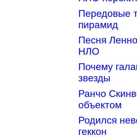
Передовые т
пирамид
Песня Ленно
НЛО
Почему гала
звезды
Ранчо Скинв
объектом
Родился нев
геккон