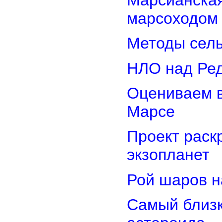
марсоходом
Методы сель
НЛО над Ре
Оцениваем в
Марсе
Проект раск
экзопланет
Рой шаров 
Самый близк