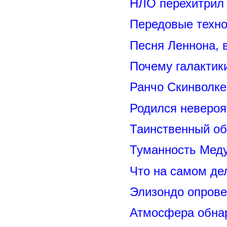
НЛО перехитрил 
Передовые техно
Песня Леннона,
Почему галактик
Ранчо Скинволке
Родился невероя
Таинственный о
Туманность Меду
Что на самом де
Элизондо опрове
Атмосфера обнар