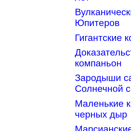
Вулканически
Юпитеров
Гигантские 
Доказательст
компаньон
Зародыши са
Солнечной 
Маленькие к
черных дыр
Марсиански