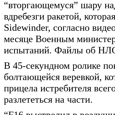
“вторгающемуся” шару над
вдребезги ракетой, котора
Sidewinder, согласно вид
месяце Военным министер
испытаний. Файлы об НЛ
В 45-секундном ролике по
болтающейся веревкой, ко
прицела истребителя всего
разлететься на части.
“F16 выстрелил в воздушн