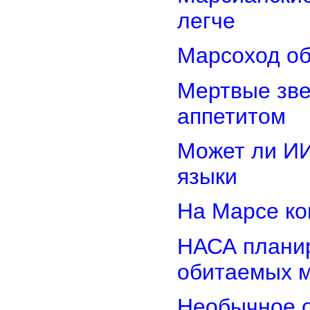
легче
Марсоход об
Мертвые зв
аппетитом
Может ли И
языки
На Марсе ко
НАСА планир
обитаемых 
Необычное о