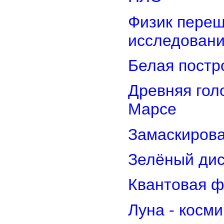
Физик переш
исследован
Белая постр
Древняя гол
Марсе
Замаскирова
Зелёный дис
Квантовая ф
Луна - косм