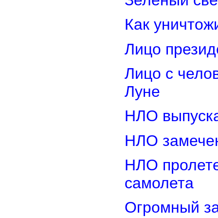
Как уничтож
Лицо прези
Лицо с чело
Луне
НЛО выпуска
НЛО замечен
НЛО пролете
самолета
Огромный з