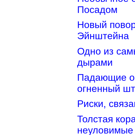
Посадом
Новый повор
Эйнштейна
Одно из сам
дырами
Падающие об
огненный ш
Риски, связ
Толстая кор
неуловимые