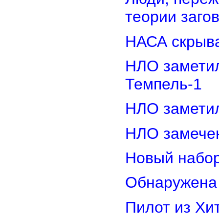
теории заго
НАСА скрыва
НЛО замети
Темпель-1
НЛО замети
НЛО замечен
Новый набор
Обнаружена 
Пилот из Хи