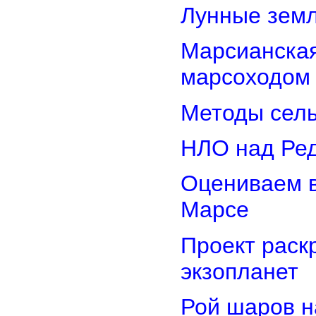
Лунные земл
Марсианская
марсоходом
Методы сель
НЛО над Ре
Оцениваем в
Марсе
Проект раск
экзопланет
Рой шаров 