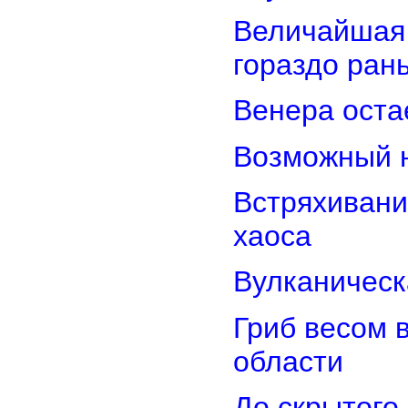
Величайшая 
гораздо ран
Венера оста
Возможный н
Встряхивани
хаоса
Вулканическ
Гриб весом 
области
До скрытого