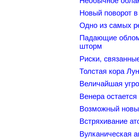
Необычное обла
Новый поворот 
Одно из самых р
Падающие обломк
шторм
Риски, связанны
Толстая кора Лу
Величайшая угро
Венера остается
Возможный новый
Встряхивание ат
Вулканическая а