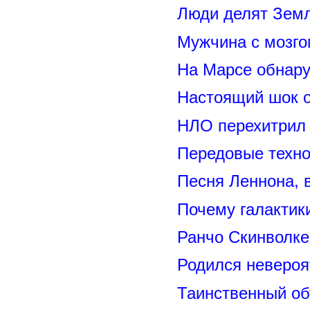
Люди делят Зем
Мужчина с мозго
На Марсе обнару
Настоящий шок 
НЛО перехитрил 
Передовые техно
Песня Леннона,
Почему галактик
Ранчо Скинволке
Родился невероя
Таинственный о