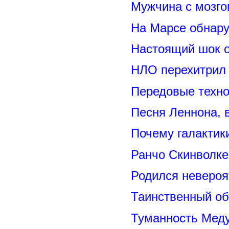
Мужчина с мозго
На Марсе обнару
Настоящий шок 
НЛО перехитрил 
Передовые техно
Песня Леннона,
Почему галактик
Ранчо Скинволке
Родился невероя
Таинственный о
Туманность Меду