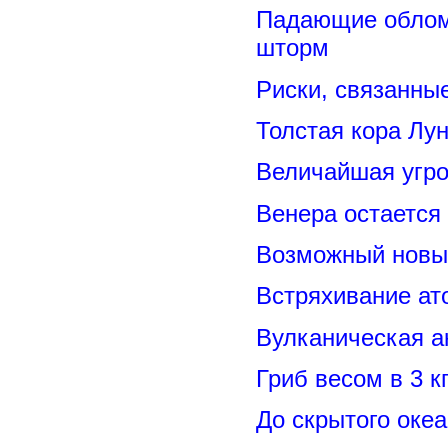
Падающие обломк
шторм
Риски, связанны
Толстая кора Лу
Величайшая угро
Венера остается
Возможный новый
Встряхивание ат
Вулканическая а
Гриб весом в 3 к
До скрытого оке