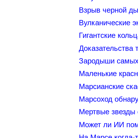
Взрыв черной ды
Вулканические э
Гигантские коль
Доказательства т
Зародыши самых 
Маленькие красн
Марсианские ск
Марсоход обнару
Мертвые звезды
Может ли ИИ по
На Марсе когда-