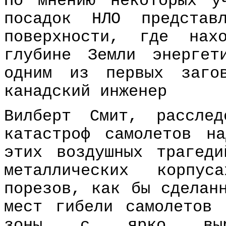
По мнению некоторых у
посадок НЛО представ
поверхности, где нах
глубине Земли энергет
одним из первых заго
канадский инженер
Вилберт Смит, расслед
катастроф самолетов н
этих воздушных трагед
металлических корпу
порезов, как бы сделан
мест гибели самолетов 
зоны с ярко выраж