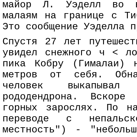
майор Л. Уэделл во в
малаям на границе с Ти
Это сообщение Уэделла п
Спустя 27 лет путешест
увидел снежного ч < л
пика Кобру (Гималаи) 
метров от себя. Обна
человек выкапывал
рододендрона. Вскоре
горных зарослях. По н
переводе с непальск
местность") - "неболь