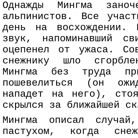
Однажды Мингма заноч
альпинистов. Все учас
день на восхождении. 
звук, напоминавший с
оцепенел от ужаса. Со
снежнику шло сгорбле
Мингма без труда пр
пошевелиться (он ожи
нападет на него), сто
скрылся за ближайшей ск
Мингма описал случай
пастухом, когда сне