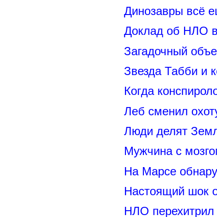
Динозавры всё е
Доклад об НЛО в
Загадочный объе
Звезда Табби и 
Когда конспирол
Леб сменил охот
Люди делят Зем
Мужчина с мозго
На Марсе обнару
Настоящий шок 
НЛО перехитрил 