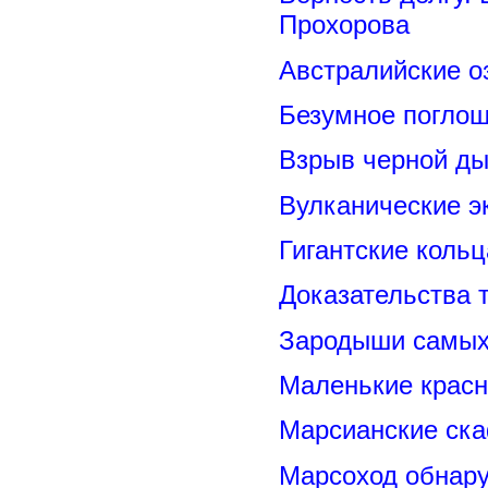
Прохорова
Австралийские о
Безумное поглощ
Взрыв черной ды
Вулканические э
Гигантские коль
Доказательства т
Зародыши самых 
Маленькие красн
Марсианские ск
Марсоход обнару