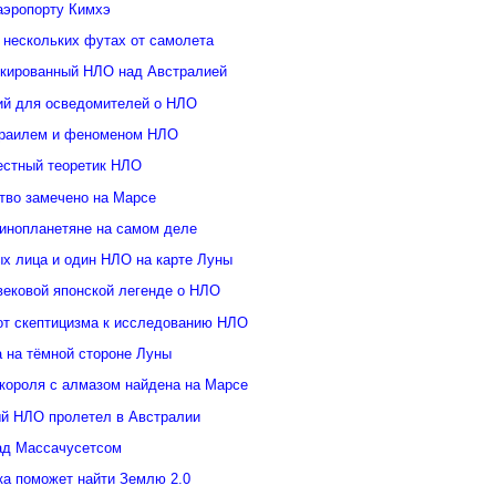
аэропорту Кимхэ
 нескольких футах от самолета
кированный НЛО над Австралией
ий для осведомителей о НЛО
зраилем и феноменом НЛО
естный теоретик НЛО
тво замечено на Марсе
инопланетяне на самом деле
ых лица и один НЛО на карте Луны
вековой японской легенде о НЛО
от скептицизма к исследованию НЛО
а на тёмной стороне Луны
 короля с алмазом найдена на Марсе
й НЛО пролетел в Австралии
ад Массачусетсом
ка поможет найти Землю 2.0