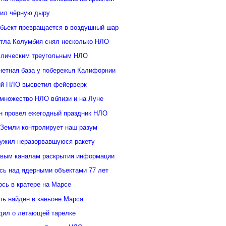
ил чёрную дыру
бьект превращается в воздушный шар
ттла Колумбия снял несколько НЛО
ллическим треугольным НЛО
нетная база у побережья Калифорнии
й НЛО высветил фейерверк
множество НЛО вблизи и на Луне
н провел ежегодный праздник НЛО
 Земли контролирует наш разум
ужил неразорвавшуюся ракету
овым каналам раскрытия информации
ь над ядерными объектами 77 лет
сь в кратере на Марсе
ль найден в каньоне Марса
дил о летающей тарелке