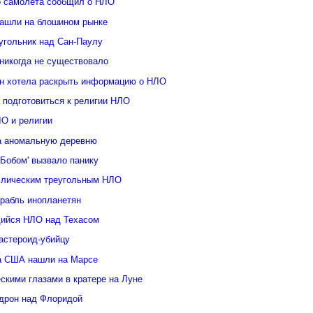
о самолета сообщил о НЛО
ашли на блошином рынке
угольник над Сан-Паулу
 никогда не существовало
н хотела раскрыть информацию о НЛО
 подготовиться к религии НЛО
ЛО и религии
а аномальную деревню
Бобом' вызвало панику
ллическим треугольным НЛО
орабль инопланетян
ийся НЛО над Техасом
астероид-убийцу
а США нашли на Марсе
скими глазами в кратере на Луне
дрон над Флоридой