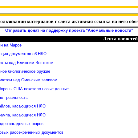
ользовании материалов с сайта активная ссылка на него обя
Отправить донат на поддержку проекта "Аномальные новости"
Лента новостей
ян на Марсе
рция документов об НЛО
екты над Ближним Востоком
сное биологическое оружие
олетом над Оманским заливом
бороны США показало новые данные
ает реальность
айлов, касающихся НЛО
рампа, касающиеся НЛО
идео загадочных шаров
новых рассекреченных документов