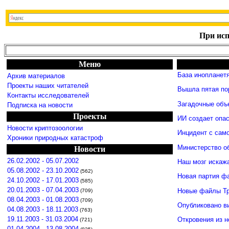
При исп
Меню
База инопланет
Архив материалов
Проекты наших читателей
Вышла пятая по
Контакты исследователей
Загадочные объ
Подписка на новости
Проекты
ИИ создает опа
Новости криптозоологии
Инцидент с сам
Хроники природных катастроф
Министерство о
Новости
26.02.2002 - 05.07.2002
Наш мозг искаж
05.08.2002 - 23.10.2002
(562)
Новая партия ф
24.10.2002 - 17.01.2003
(585)
20.01.2003 - 07.04.2003
Новые файлы Т
(709)
08.04.2003 - 01.08.2003
(709)
Опубликовано в
04.08.2003 - 18.11.2003
(763)
19.11.2003 - 31.03.2004
Откровения из 
(721)
01.04.2004 - 13.08.2004