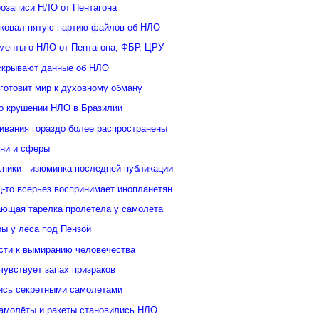
озаписи НЛО от Пентагона
иковал пятую партию файлов об НЛО
менты о НЛО от Пентагона, ФБР, ЦРУ
скрывают данные об НЛО
готовит мир к духовному обману
о крушении НЛО в Бразилии
ивания гораздо более распространены
гни и сферы
ьники - изюминка последней публикации
-то всерьез воспринимает инопланетян
ающая тарелка пролетела у самолета
ры у леса под Пензой
сти к вымиранию человечества
чувствует запах призраков
ись секретными самолетами
самолёты и ракеты становились НЛО