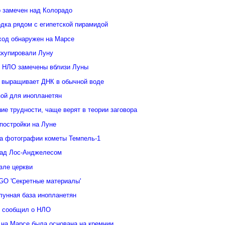
 замечен над Колорадо
дка рядом с египетской пирамидой
ход обнаружен на Марсе
ккупировали Луну
 НЛО замечены вблизи Луны
 выращивает ДНК в обычной воде
зой для инопланетян
е трудности, чаще верят в теории заговора
постройки на Луне
а фотографии кометы Темпель-1
над Лос-Анджелесом
зле церкви
GO 'Секретные материалы'
лунная база инопланетян
у сообщил о НЛО
 на Марсе была основана на кремнии