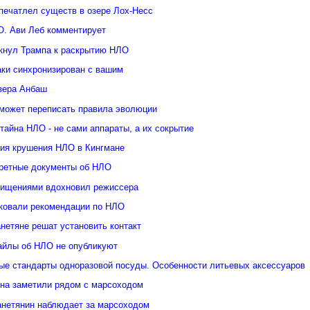
печатлел существ в озере Лох-Несс
О. Ави Леб комментирует
кнул Трампа к раскрытию НЛО
аки синхронизирован с вашим
озера Анбаш
может переписать правила эволюции
тайна НЛО - не сами аппараты, а их сокрытие
рия крушения НЛО в Кингмане
ретные документы об НЛО
хищениями вдохновил режиссера
ковали рекомендации по НЛО
нетяне решат установить контакт
йлы об НЛО не опубликуют
ые стандарты одноразовой посуды. Особенности литьевых аксессуаров
яна заметили рядом с марсоходом
анетянин наблюдает за марсоходом