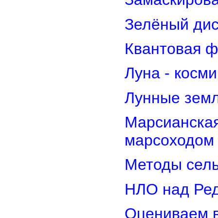
Зелёный дис
Квантовая ф
Луна - косм
Лунные земл
Марсианская
марсоходом
Методы сель
НЛО над Ре
Оцениваем в