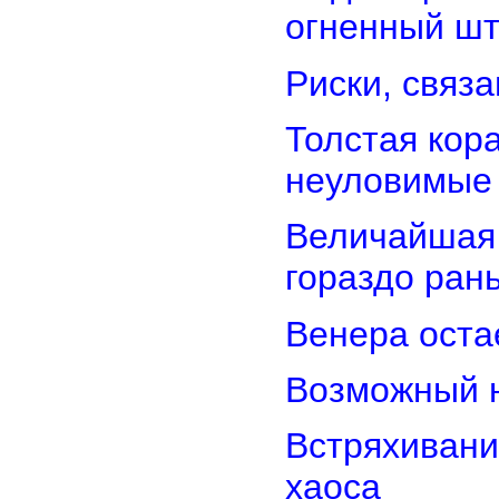
огненный ш
Риски, связ
Толстая кор
неуловимые
Величайшая 
гораздо ран
Венера оста
Возможный н
Встряхивани
хаоса