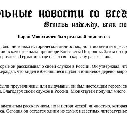
Барон Мюнхгаузен был реальной личностью
 был не только исторической личностью, но и знаменитым расск
сию в качестве пажа при дворе Елизаветы Петровны. Затем он пр
ернулся в Германию, где начал свою карьеру рассказчика.
е он рассказывал о своей службе в России. Он утверждал, что 
тверждал, что видел взбесившиеся шубы и вишнёвое дерево, выро
 были преувеличены или выдуманы, он был настоящим героем сво
 Благодаря своей службе в России, Мюнхгаузен получил много 
наменитым рассказчиком, но и исторической личностью, которая 
са. Сегодня он остается одним из самых известных литературн