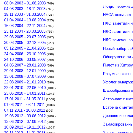
08.04.2003 - 01.08.2003
(709)
Люди, переживши
04.08.2003 - 18.11.2003
(763)
19.11.2003 - 31.03.2004
НАСА скрывает 
(721)
01.04.2004 - 13.08.2004
(825)
НЛО заметили н
16.08.2004 - 22.11.2004
(782)
23.11.2004 - 28.03.2005
НЛО заметили 
(756)
29.03.2005 - 29.07.2005
(807)
НЛО замечен во
30.08.2005 - 02.12.2005
(927)
05.12.2005 - 21.04.2006
Новый набор LE
(912)
24.04.2006 - 23.10.2006
(999)
Обнаружена ли 
24.10.2006 - 03.05.2007
(999)
04.05.2007 - 28.01.2008
Пилот из Хитро
(999)
29.01.2008 - 12.01.2009
(999)
Разумная жизнь
13.01.2009 - 07.07.2009
(966)
Уфолог обнаруж
22.08.2009 - 21.01.2010
(996)
22.01.2010 - 22.06.2010
(1000)
Шарообразный о
23.06.2010 - 14.01.2011
(1042)
Астронавт с ша
17.01.2011 - 31.05.2011
(1008)
01.06.2011 - 03.11.2011
(1003)
Встреча с мета
07.11.2011 - 16.03.2012
(996)
Древняя инопла
19.03.2012 - 09.06.2012
(1009)
13.06.2012 - 07.09.2012
(988)
Замаскированны
10.09.2012 - 19.11.2012
(1004)
Зафиксировали 
20.11.2012 - 14.01.2013