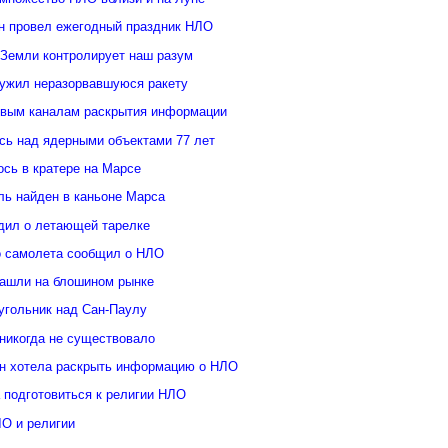
н провел ежегодный праздник НЛО
 Земли контролирует наш разум
ужил неразорвавшуюся ракету
овым каналам раскрытия информации
ь над ядерными объектами 77 лет
сь в кратере на Марсе
ль найден в каньоне Марса
дил о летающей тарелке
о самолета сообщил о НЛО
ашли на блошином рынке
угольник над Сан-Паулу
 никогда не существовало
н хотела раскрыть информацию о НЛО
 подготовиться к религии НЛО
ЛО и религии