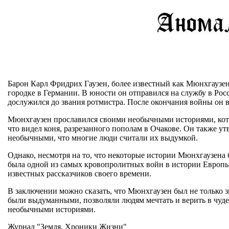
Барон Карл Фридрих Гаузен, более известный как Мюнхгаузен,
городке в Германии. В юности он отправился на службу в Рос
дослужился до звания ротмистра. После окончания войны он в
Мюнхгаузен прославился своими необычными историями, которы
что видел коня, разрезанного пополам в Очакове. Он также у
необычными, что многие люди считали их выдумкой.
Однако, несмотря на то, что некоторые истории Мюнхгаузена
была одной из самых кровопролитных войн в истории Европы.
известных рассказчиков своего времени.
В заключении можно сказать, что Мюнхгаузен был не только з
были выдуманными, позволяли людям мечтать и верить в чуде
необычными историями.
Журнал "Земля. Хроники Жизни"