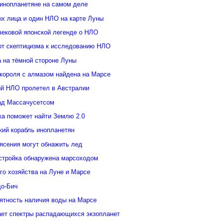
инопланетяне на самом деле
ых лица и один НЛО на карте Луны
вековой японской легенде о НЛО
от скептицизма к исследованию НЛО
а на тёмной стороне Луны
 короля с алмазом найдена на Марсе
й НЛО пролетел в Австралии
ад Массачусетсом
ка поможет найти Землю 2.0
кий корабль инопланетян
ясения могут обнажить лед
стройка обнаружена марсоходом
го хозяйства на Луне и Марсе
о-Бич
ятность наличия воды на Марсе
ает спектры распадающихся экзопланет