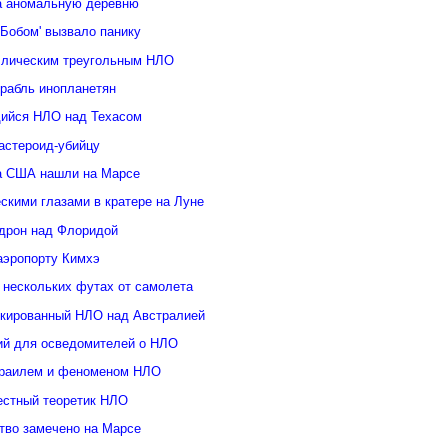
а аномальную деревню
Бобом' вызвало панику
ллическим треугольным НЛО
орабль инопланетян
ийся НЛО над Техасом
астероид-убийцу
а США нашли на Марсе
скими глазами в кратере на Луне
дрон над Флоридой
аэропорту Кимхэ
 нескольких футах от самолета
кированный НЛО над Австралией
ий для осведомителей о НЛО
зраилем и феноменом НЛО
естный теоретик НЛО
тво замечено на Марсе