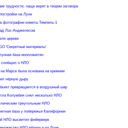
е трудности, чаще верят в теории заговора
постройки на Луне
а фотографии кометы Темпель-1
над Лос-Анджелесом
зле церкви
GO 'Секретные материалы'
лунная база инопланетян
у сообщил о НЛО
 на Марсе была основана на кремнии
ил чёрную дыру
бьект превращается в воздушный шар
ттла Колумбия снял несколько НЛО
ллическим треугольным НЛО
нетная база у побережья Калифорнии
й НЛО высветил фейерверк
множество НЛО вблизи и на Луне