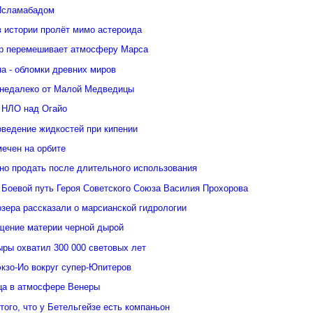
Исламабадом
в истории пролёт мимо астероида
р перемешивает атмосферу Марса
а - обломки древних миров
недалеко от Малой Медведицы
 НЛО над Огайо
оведение жидкостей при кипении
ечен на орбите
но продать после длительного использования
 Боевой путь Героя Советского Союза Василия Прохорова
зера рассказали о марсианской гидрологии
щение материи черной дырой
ыры охватил 300 000 световых лет
кзо-Ио вокруг супер-Юпитеров
ьца в атмосфере Венеры
того, что у Бетельгейзе есть компаньон