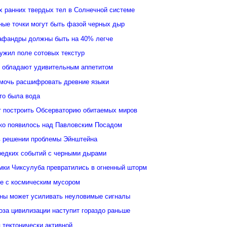
 ранних твердых тел в Солнечной системе
ные точки могут быть фазой черных дыр
афандры должны быть на 40% легче
ужил поле сотовых текстур
 обладают удивительным аппетитом
мочь расшифровать древние языки
то была вода
 построить Обсерваторию обитаемых миров
ко появилось над Павловским Посадом
в решении проблемы Эйнштейна
редких событий с черными дырами
ки Чиксулуба превратились в огненный шторм
ые с космическим мусором
уны может усиливать неуловимые сигналы
оза цивилизации наступит гораздо раньше
 тектонически активной