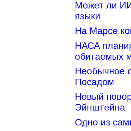
Может ли И
языки
На Марсе ко
НАСА планир
обитаемых 
Необычное о
Посадом
Новый повор
Эйнштейна
Одно из сам