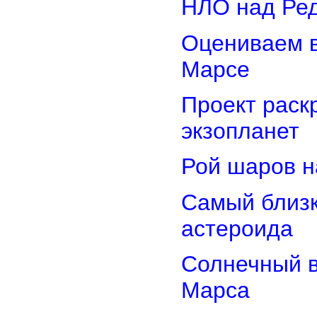
НЛО над Ре
Оцениваем в
Марсе
Проект раск
экзопланет
Рой шаров 
Самый близк
астероида
Солнечный 
Марса