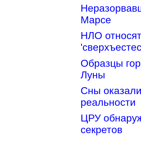
Неразорвавш
Марсе
НЛО относят
'сверхъестес
Образцы гор
Луны
Сны оказали
реальности
ЦРУ обнаруж
секретов