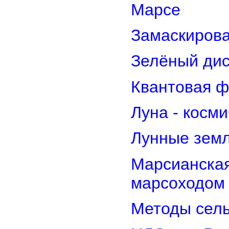
Марсе
Замаскирова
Зелёный дис
Квантовая ф
Луна - косм
Лунные земл
Марсианская
марсоходом
Методы сель