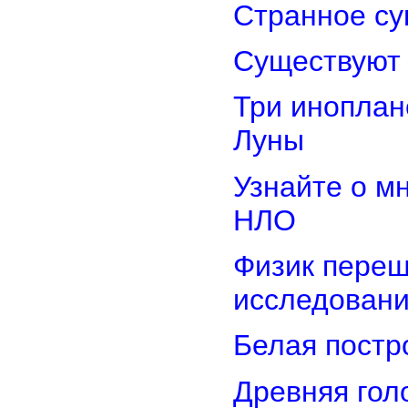
Странное су
Существуют 
Три иноплан
Луны
Узнайте о м
НЛО
Физик переш
исследован
Белая постр
Древняя гол