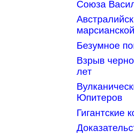
Союза Васи
Австралийск
марсианской
Безумное по
Взрыв черно
лет
Вулканически
Юпитеров
Гигантские 
Доказательст