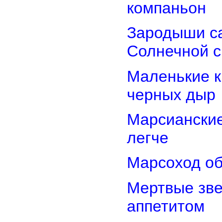
компаньон
Зародыши са
Солнечной 
Маленькие к
черных дыр
Марсиански
легче
Марсоход об
Мертвые зв
аппетитом