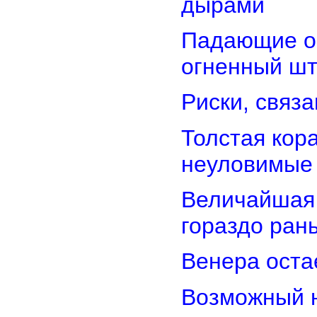
дырами
Падающие об
огненный ш
Риски, связ
Толстая кор
неуловимые
Величайшая 
гораздо ран
Венера оста
Возможный н