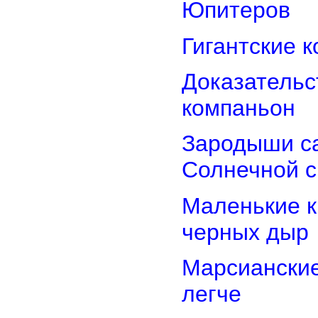
Юпитеров
Гигантские 
Доказательст
компаньон
Зародыши са
Солнечной 
Маленькие к
черных дыр
Марсиански
легче