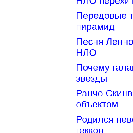
НЛО перехит
Передовые т
пирамид
Песня Ленно
НЛО
Почему гала
звезды
Ранчо Скинв
объектом
Родился нев
геккон