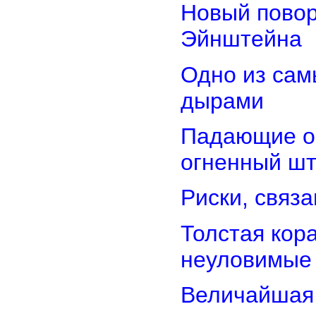
Новый повор
Эйнштейна
Одно из сам
дырами
Падающие об
огненный ш
Риски, связ
Толстая кор
неуловимые
Величайшая 