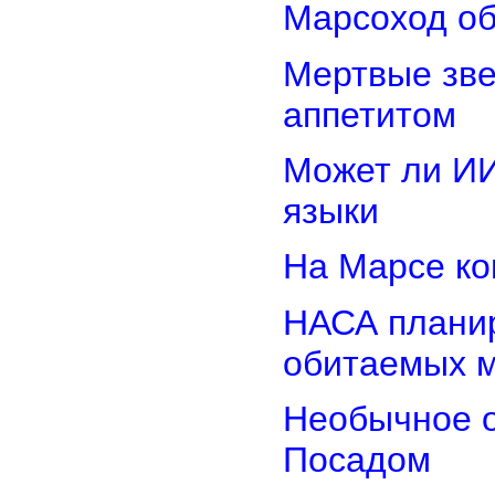
Марсоход об
Мертвые зв
аппетитом
Может ли И
языки
На Марсе ко
НАСА планир
обитаемых 
Необычное о
Посадом