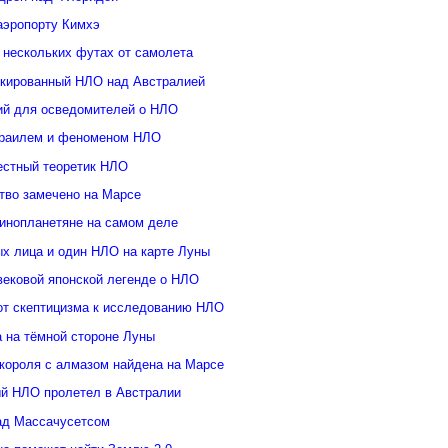
аэропорту Кимхэ
 нескольких футах от самолета
кированный НЛО над Австралией
ий для осведомителей о НЛО
зраилем и феноменом НЛО
естный теоретик НЛО
тво замечено на Марсе
инопланетяне на самом деле
ых лица и один НЛО на карте Луны
вековой японской легенде о НЛО
от скептицизма к исследованию НЛО
а на тёмной стороне Луны
 короля с алмазом найдена на Марсе
й НЛО пролетел в Австралии
ад Массачусетсом