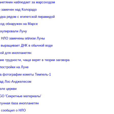
анетянин наблюдает за марсоходом
 замечен над Колорадо
дка рядом с египетской пирамидой
ход обнаружен на Марсе
ккупировали Луну
 НЛО замечены вблизи Луны
 выращивает ДНК в обычной воде
зой для инопланетян
е трудности, чаще верят в теории заговора
постройки на Луне
а фотографии кометы Темпель-1
над Лос-Анджелесом
зле церкви
GO 'Секретные материалы'
лунная база инопланетян
у сообщил о НЛО