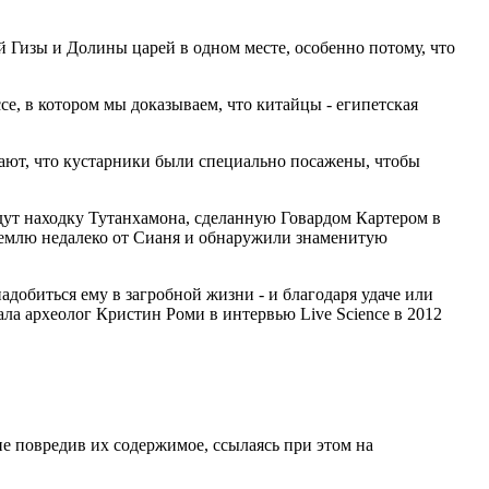
ой Гизы и Долины царей в одном месте, особенно потому, что
се, в котором мы доказываем, что китайцы - египетская
вают, что кустарники были специально посажены, чтобы
дут находку Тутанхамона, сделанную Говардом Картером в
 землю недалеко от Сианя и обнаружили знаменитую
добиться ему в загробной жизни - и благодаря удаче или
ала археолог Кристин Роми в интервью Live Science в 2012
е повредив их содержимое, ссылаясь при этом на