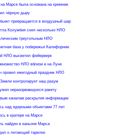
 на Марсе была основана на кремнии
ил чёрную дыру
бьект превращается в воздушный шар
ттла Колумбия снял несколько НЛО
ллическим треугольным НЛО
нетная база у побережья Калифорнии
й НЛО высветил фейерверк
множество НЛО вблизи и на Луне
н провел ежегодный праздник НЛО
 Земли контролирует наш разум
ужил неразорвавшуюся ракету
овым каналам раскрытия информации
ь над ядерными объектами 77 лет
сь в кратере на Марсе
ль найден в каньоне Марса
дил о летающей тарелке