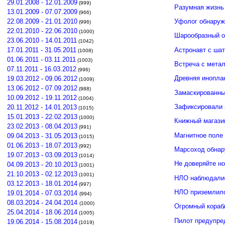
29.01.2008 - 12.01.2009
(999)
Разумная жизнь
13.01.2009 - 07.07.2009
(966)
Уфолог обнаруж
22.08.2009 - 21.01.2010
(996)
22.01.2010 - 22.06.2010
(1000)
Шарообразный о
23.06.2010 - 14.01.2011
(1042)
Астронавт с ша
17.01.2011 - 31.05.2011
(1008)
01.06.2011 - 03.11.2011
(1003)
Встреча с мета
07.11.2011 - 16.03.2012
(996)
Древняя инопла
19.03.2012 - 09.06.2012
(1009)
13.06.2012 - 07.09.2012
(988)
Замаскированны
10.09.2012 - 19.11.2012
(1004)
Зафиксировали 
20.11.2012 - 14.01.2013
(1015)
15.01.2013 - 22.02.2013
(1000)
Книжный магази
23.02.2013 - 08.04.2013
(991)
Магнитное поле
09.04.2013 - 31.05.2013
(1015)
01.06.2013 - 18.07.2013
(992)
Марсоход обнар
19.07.2013 - 03.09.2013
(1014)
Не доверяйте н
04.09.2013 - 20.10.2013
(1001)
21.10.2013 - 02.12.2013
(1001)
НЛО наблюдалис
03.12.2013 - 18.01.2014
(997)
НЛО приземлило
19.01.2014 - 07.03.2014
(994)
08.03.2014 - 24.04.2014
(1000)
Огромный кораб
25.04.2014 - 18.06.2014
(1005)
Пилот предупре
19.06.2014 - 15.08.2014
(1019)