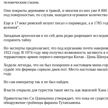
человеческим глазом.
Они покрыты деревьями и травой, и многим из них уже 8 000 л
под поверхностью, по слухам, находится огромное количество
Еще в 17 веке римский иезуит писал о пирамидах, а в 1785 го
колония".
Западным археологам и по сей день редко разрешают исследов
сохранить тайну.
Но эксперты предполагают, что под курганами почти наверня
1922 году. В 1974 году мир получил возможность заглянуть 
терракотовую армию первого императора Китая - Цинь Шихуа
Ходили легенды, что он был похоронен в настоящем мини-горо
судьбе эти фермеры сорвали джек-пот. Место настолько масшта
году.
Но сам император так и не был найден.
Власти открыли для туристов такие места, как мавзолей Хань 
Правительство Си Цзиньпина утверждает, что пока не существ
обнаружение гробницы фараона Тутанхамона.