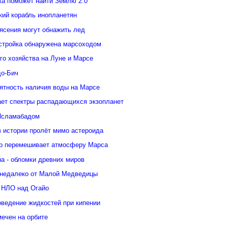
ка поможет найти Землю 2.0
кий корабль инопланетян
ясения могут обнажить лед
стройка обнаружена марсоходом
го хозяйства на Луне и Марсе
о-Бич
ятность наличия воды на Марсе
ает спектры распадающихся экзопланет
Исламабадом
в истории пролёт мимо астероида
р перемешивает атмосферу Марса
а - обломки древних миров
недалеко от Малой Медведицы
 НЛО над Огайо
оведение жидкостей при кипении
ечен на орбите