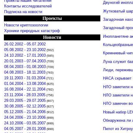
Проекты наших читателей
Двуногий инопл
Контакты исследователей
Жутковатый шар
Подписка на новости
Проекты
Загадочная нахо
Новости криптозоологии
Загадочный про
Хроники природных катастроф
Инопланетяне а
Новости
26.02.2002 - 05.07.2002
Кольцеобразные
05.08.2002 - 23.10.2002
(562)
Кремниевый чип
24.10.2002 - 17.01.2003
(585)
20.01.2003 - 07.04.2003
Луна служит ба
(709)
08.04.2003 - 01.08.2003
(709)
Люди, переживши
04.08.2003 - 18.11.2003
(763)
19.11.2003 - 31.03.2004
НАСА скрывает 
(721)
01.04.2004 - 13.08.2004
(825)
НЛО заметили н
16.08.2004 - 22.11.2004
(782)
23.11.2004 - 28.03.2005
НЛО заметили 
(756)
29.03.2005 - 29.07.2005
(807)
НЛО замечен во
30.08.2005 - 02.12.2005
(927)
05.12.2005 - 21.04.2006
Новый набор LE
(912)
24.04.2006 - 23.10.2006
(999)
Обнаружена ли 
24.10.2006 - 03.05.2007
(999)
04.05.2007 - 28.01.2008
Пилот из Хитро
(999)