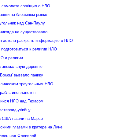
о самолета сообщил о НЛО
ашли на блошином рынке
угольник над Сан-Паулу
 никогда не существовало
н хотела раскрыть информацию о НЛО
 подготовиться к религии НЛО
ЛО и религии
а аномальную деревню
Бобом' вызвало панику
ллическим треугольным НЛО
орабль инопланетян
ийся НЛО над Техасом
астероид-убийцу
а США нашли на Марсе
скими глазами в кратере на Луне
дрон над Флоридой