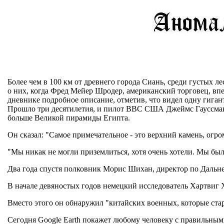
Более чем в 100 км от древнего города Сиань, среди густых
о них, когда Фред Мейер Шродер, американский торговец, впе
дневнике подробное описание, отметив, что видел одну гига
Прошло три десятилетия, и пилот ВВС США Джеймс Гауссман б
больше Великой пирамиды Египта.
Он сказал: "Самое примечательное - это верхний камень, огр
"Мы никак не могли приземлиться, хотя очень хотели. Мы бы
Два года спустя полковник Морис Шихан, директор по Дальнему
В начале девяностых годов немецкий исследователь Хартвиг Х
Вместо этого он обнаружил "китайских военных, которые ста
Сегодня Google Earth покажет любому человеку с правильными