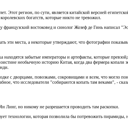
ет. Этот регион, по сути, является китайской версией египетск
 королевских богатств, которые никто не тревожил.
ду французский востоковед и синолог Жозеф де Гинь написал "Эс
ать эти места, а некоторые утверждают, что фотографии показы
ка находятся забытые императоры и артефакты, которые превзой
в поистине необычную историю Китая, когда два фермера копали
нди.
дке с дворцами, повозками, сокровищами и всем, что могло пона
бное, что исследователи "собираются копать там веками", - сказ
Ян Линг, но никому не разрешается проводить там раскопки.
ует технологии, которая позволила бы потревожить пирамиды, н