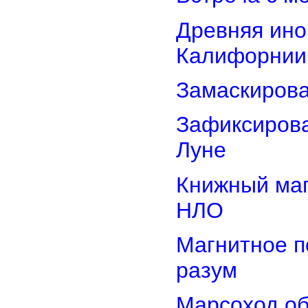
Древняя ино
Калифорнии
Замаскиров
Зафиксирова
Луне
Книжный маг
НЛО
Магнитное п
разум
Марсоход о