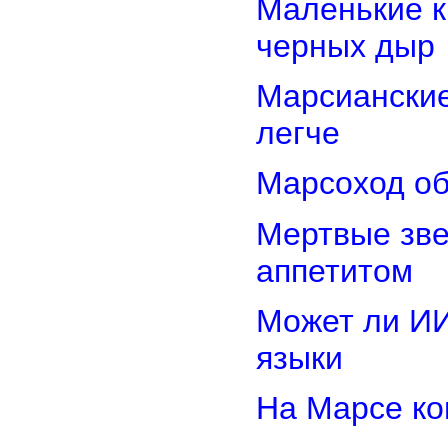
Маленькие к
черных дыр
Марсиански
легче
Марсоход об
Мертвые зв
аппетитом
Может ли И
языки
На Марсе ко