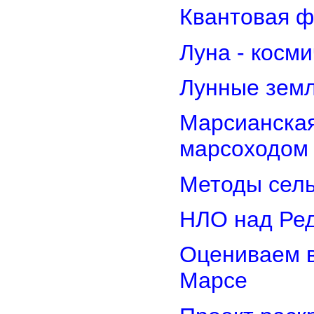
Квантовая ф
Луна - косм
Лунные земл
Марсианская
марсоходом
Методы сель
НЛО над Ре
Оцениваем в
Марсе