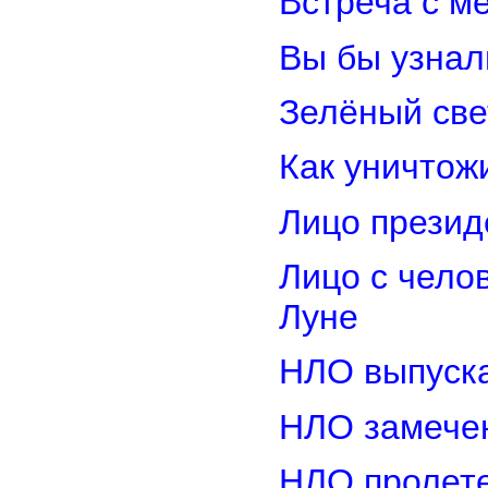
Встреча с м
Вы бы узнал
Зелёный св
Как уничтож
Лицо прези
Лицо с чело
Луне
НЛО выпуска
НЛО замечен
НЛО пролете