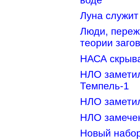
Луна служит
Люди, переж
теории заго
НАСА скрыва
НЛО замети
Темпель-1
НЛО замети
НЛО замечен
Новый набор