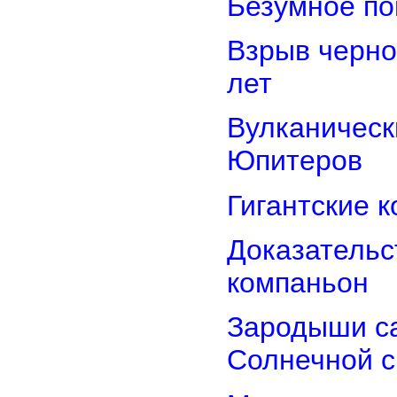
Безумное по
Взрыв черно
лет
Вулканически
Юпитеров
Гигантские 
Доказательст
компаньон
Зародыши са
Солнечной 