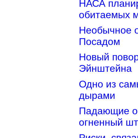
НАСА планир
обитаемых 
Необычное о
Посадом
Новый повор
Эйнштейна
Одно из сам
дырами
Падающие об
огненный ш
Риски, связ