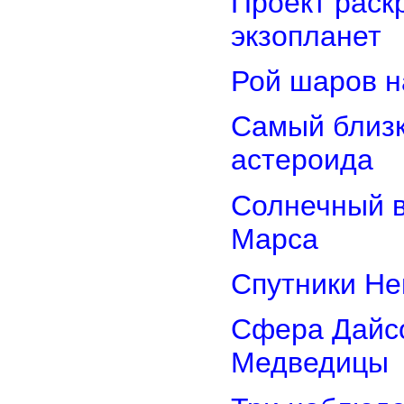
Проект раск
экзопланет
Рой шаров 
Самый близк
астероида
Солнечный 
Марса
Спутники Не
Сфера Дайсо
Медведицы