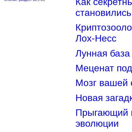
Как секретн
становилис
Криптозооло
Лох-Несс
Лунная база
Меценат под
Мозг вашей 
Новая загад
Прыгающий г
эволюции