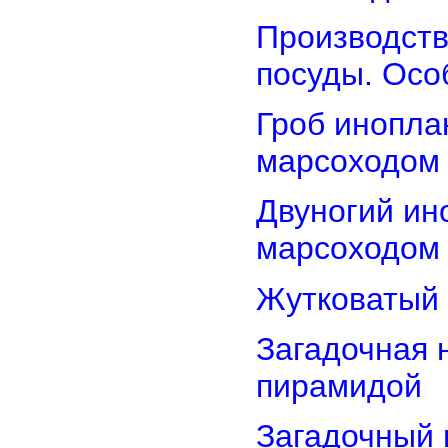
Производств
посуды. Осо
Гроб инопла
марсоходом
Двуногий ин
марсоходом
Жутковатый 
Загадочная 
пирамидой
Загадочный 