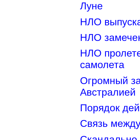
Луне
НЛО выпуска
НЛО замечен
НЛО пролете
самолета
Огромный з
Австралией
Порядок дей
Связь межд
Скандально 