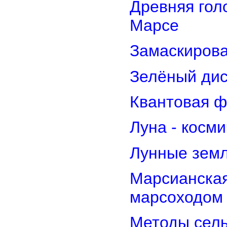
Древняя гол
Марсе
Замаскирова
Зелёный дис
Квантовая ф
Луна - косм
Лунные земл
Марсианская
марсоходом
Методы сель