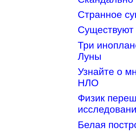
Странное су
Существуют 
Три иноплан
Луны
Узнайте о м
НЛО
Физик переш
исследован
Белая постр