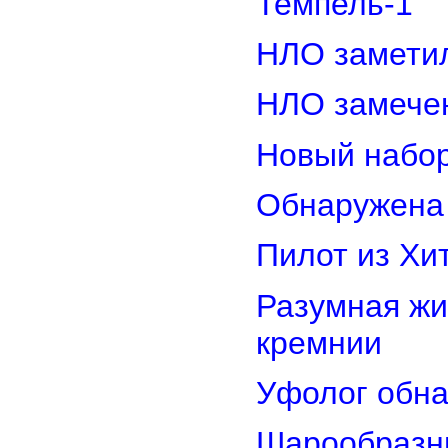
Темпель-1
НЛО замети
НЛО замечен
Новый набор
Обнаружена 
Пилот из Хи
Разумная жи
кремнии
Уфолог обн
Шарообразны