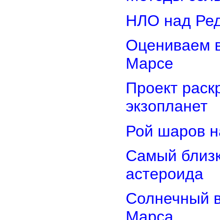
НЛО над Ре
Оцениваем в
Марсе
Проект раск
экзопланет
Рой шаров 
Самый близк
астероида
Солнечный 
Марса