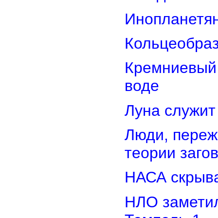
Инопланетян
Кольцеобра
Кремниевый
воде
Луна служит
Люди, переж
теории заго
НАСА скрыва
НЛО замети