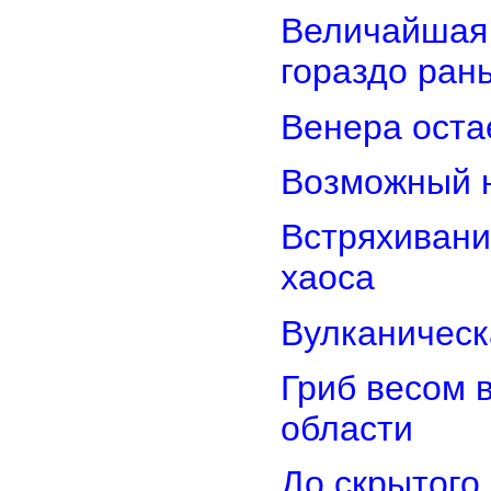
Величайшая 
гораздо ран
Венера оста
Возможный н
Встряхивани
хаоса
Вулканическ
Гриб весом 
области
До скрытого