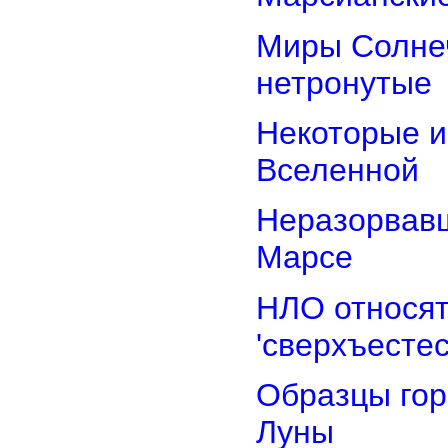
Миры Солнеч
нетронутые
Некоторые и
Вселенной
Неразорвавш
Марсе
НЛО относят
'сверхъестес
Образцы гор
Луны