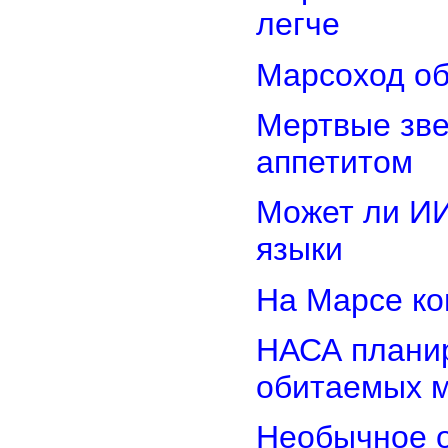
легче
Марсоход об
Мертвые зв
аппетитом
Может ли И
языки
На Марсе ко
НАСА планир
обитаемых 
Необычное о