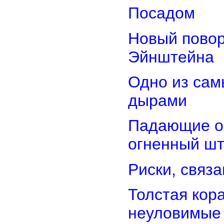
Посадом
Новый повор
Эйнштейна
Одно из сам
дырами
Падающие об
огненный ш
Риски, связ
Толстая кор
неуловимые