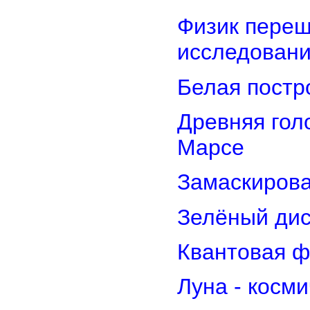
Физик переш
исследован
Белая постр
Древняя гол
Марсе
Замаскирова
Зелёный дис
Квантовая ф
Луна - косм