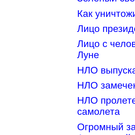
Как уничтож
Лицо прези
Лицо с чело
Луне
НЛО выпуска
НЛО замечен
НЛО пролете
самолета
Огромный з