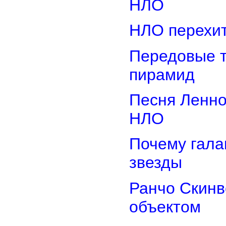
НЛО
НЛО перехит
Передовые т
пирамид
Песня Ленно
НЛО
Почему гала
звезды
Ранчо Скинв
объектом