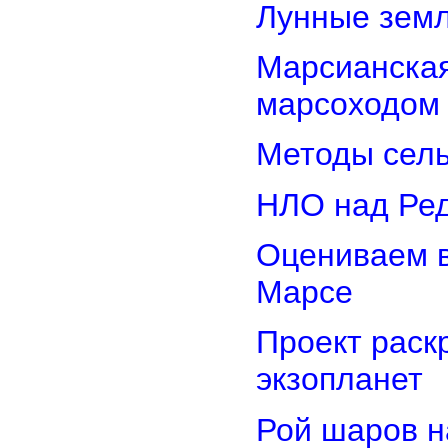
Лунные земл
Марсианская
марсоходом
Методы сель
НЛО над Ре
Оцениваем в
Марсе
Проект раск
экзопланет
Рой шаров 