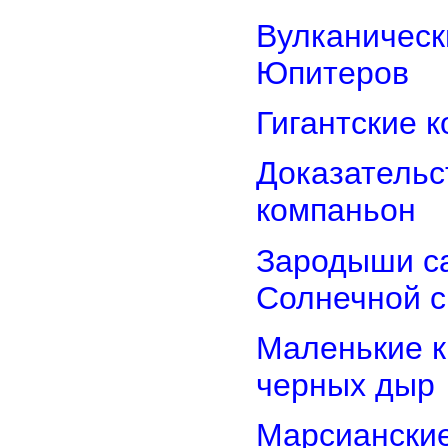
Вулканически
Юпитеров
Гигантские 
Доказательст
компаньон
Зародыши са
Солнечной 
Маленькие к
черных дыр
Марсиански