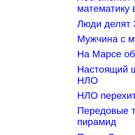
математику 
Люди делят 
Мужчина с м
На Марсе об
Настоящий ш
НЛО
НЛО перехит
Передовые т
пирамид