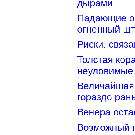
дырами
Падающие об
огненный ш
Риски, связ
Толстая кор
неуловимые
Величайшая 
гораздо ран
Венера оста
Возможный н