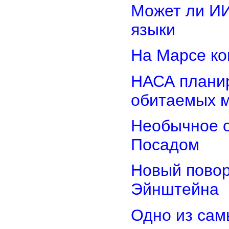
Может ли И
языки
На Марсе ко
НАСА планир
обитаемых 
Необычное о
Посадом
Новый повор
Эйнштейна
Одно из сам