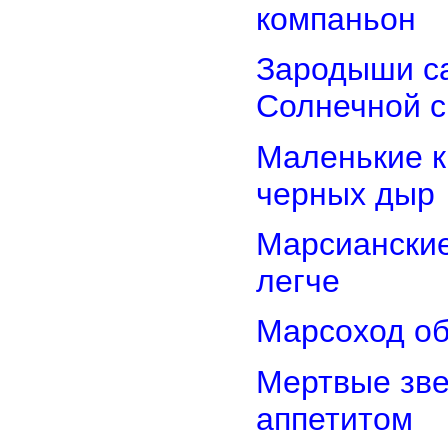
компаньон
Зародыши са
Солнечной 
Маленькие к
черных дыр
Марсиански
легче
Марсоход об
Мертвые зв
аппетитом