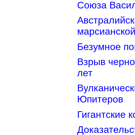
Союза Васи
Австралийск
марсианской
Безумное по
Взрыв черно
лет
Вулканически
Юпитеров
Гигантские 
Доказательст