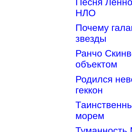
Песня Ленно
НЛО
Почему гала
звезды
Ранчо Скинв
объектом
Родился нев
геккон
Таинственн
морем
Туманность 