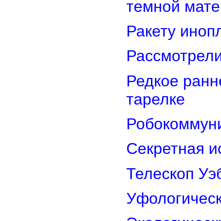
темной мате
Ракету иноп
Рассмотрели
Редкое ранн
тарелке
Робокоммун
Секретная и
Телескоп Уэ
Уфологическ