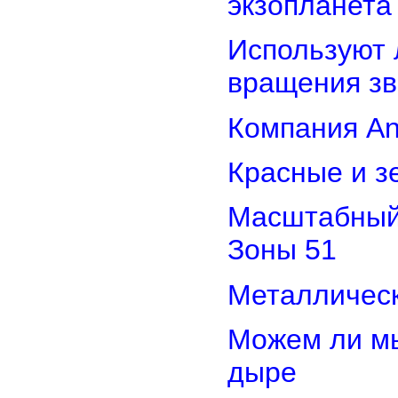
экзопланета
Используют 
вращения зв
Компания An
Красные и з
Масштабный 
Зоны 51
Металлическ
Можем ли мы
дыре