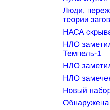
Люди, переж
теории заго
НАСА скрыва
НЛО замети
Темпель-1
НЛО замети
НЛО замечен
Новый набор
Обнаружена 