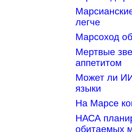
Марсиански
легче
Марсоход об
Мертвые зв
аппетитом
Может ли И
языки
На Марсе ко
НАСА планир
обитаемых 