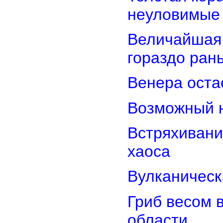
неуловимые
Величайшая 
гораздо ран
Венера оста
Возможный н
Встряхивани
хаоса
Вулканическ
Гриб весом 
области