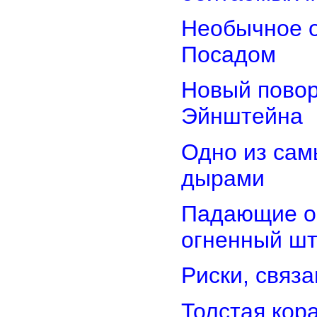
Необычное о
Посадом
Новый повор
Эйнштейна
Одно из сам
дырами
Падающие об
огненный ш
Риски, связ
Толстая кор