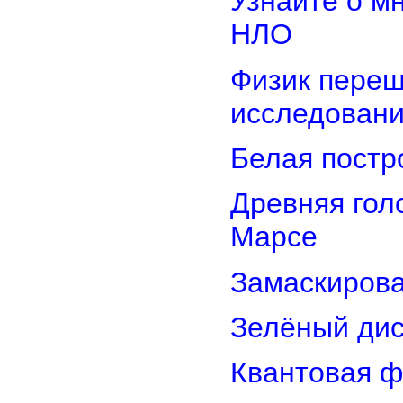
Узнайте о м
НЛО
Физик переш
исследован
Белая постр
Древняя гол
Марсе
Замаскирова
Зелёный дис
Квантовая ф