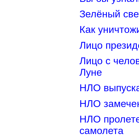
Зелёный св
Как уничтож
Лицо прези
Лицо с чело
Луне
НЛО выпуска
НЛО замечен
НЛО пролете
самолета