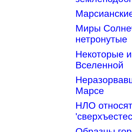
Марсианские
Миры Солнеч
нетронутые
Некоторые и
Вселенной
Неразорвавш
Марсе
НЛО относят
'сверхъестес
Образцы гор