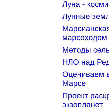
Луна - косм
Лунные земл
Марсианская
марсоходом
Методы сель
НЛО над Ре
Оцениваем в
Марсе
Проект раск
экзопланет