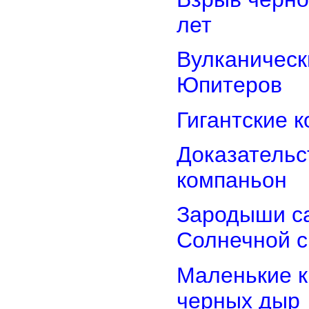
лет
Вулканически
Юпитеров
Гигантские 
Доказательст
компаньон
Зародыши са
Солнечной 
Маленькие к
черных дыр