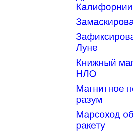
Калифорнии
Замаскиров
Зафиксирова
Луне
Книжный маг
НЛО
Магнитное п
разум
Марсоход о
ракету