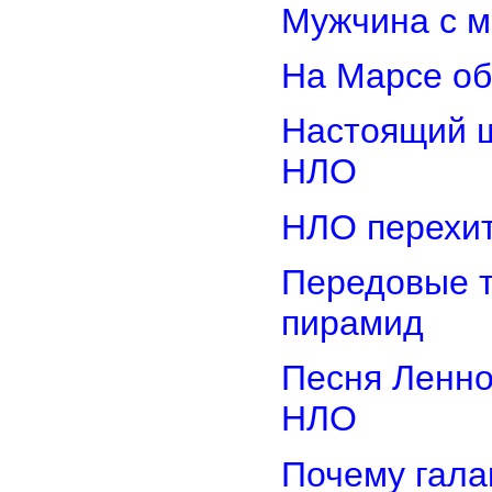
Мужчина с м
На Марсе об
Настоящий ш
НЛО
НЛО перехит
Передовые т
пирамид
Песня Ленно
НЛО
Почему гала