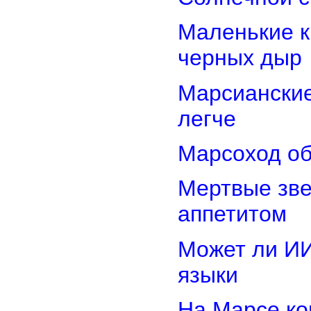
Маленькие к
черных дыр
Марсиански
легче
Марсоход об
Мертвые зв
аппетитом
Может ли И
языки
На Марсе ко