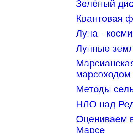
Зелёный дис
Квантовая ф
Луна - косм
Лунные земл
Марсианская
марсоходом
Методы сель
НЛО над Ре
Оцениваем в
Марсе