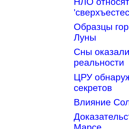
НЛО относят
'сверхъестес
Образцы гор
Луны
Сны оказали
реальности
ЦРУ обнаруж
секретов
Влияние Сол
Доказательс
Марсе