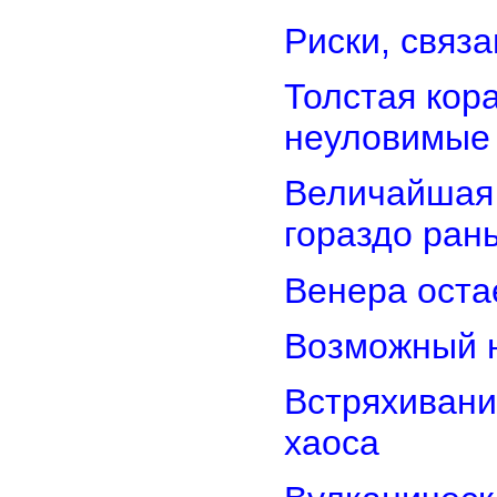
Риски, связ
Толстая кор
неуловимые
Величайшая 
гораздо ран
Венера оста
Возможный н
Встряхивани
хаоса