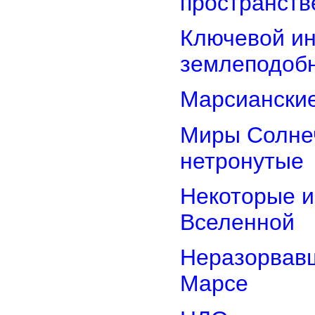
пространств
Ключевой ин
землеподоб
Марсианские
Миры Солнеч
нетронутые
Некоторые и
Вселенной
Неразорвавш
Марсе