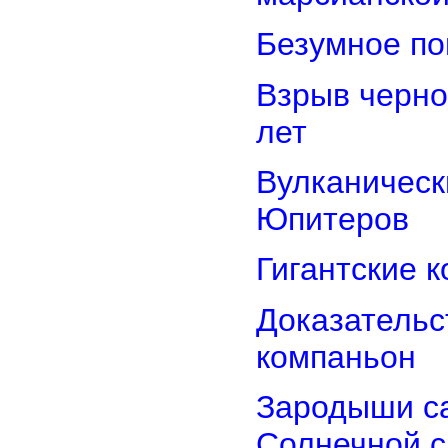
Безумное по
Взрыв черно
лет
Вулканически
Юпитеров
Гигантские 
Доказательст
компаньон
Зародыши са
Солнечной 