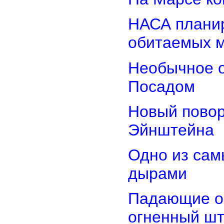
НАСА планир
обитаемых 
Необычное о
Посадом
Новый повор
Эйнштейна
Одно из сам
дырами
Падающие об
огненный ш