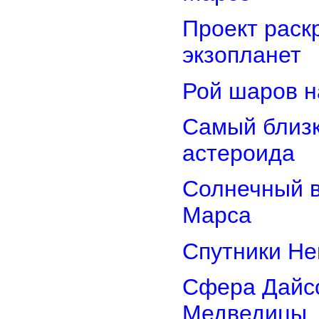
Проект раск
экзопланет
Рой шаров 
Самый близк
астероида
Солнечный 
Марса
Спутники Не
Сфера Дайсо
Медведицы