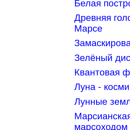
Белая постр
Древняя гол
Марсе
Замаскирова
Зелёный дис
Квантовая ф
Луна - косм
Лунные земл
Марсианская
марсоходом