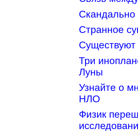
Скандально 
Странное су
Существуют 
Три иноплан
Луны
Узнайте о м
НЛО
Физик переш
исследован