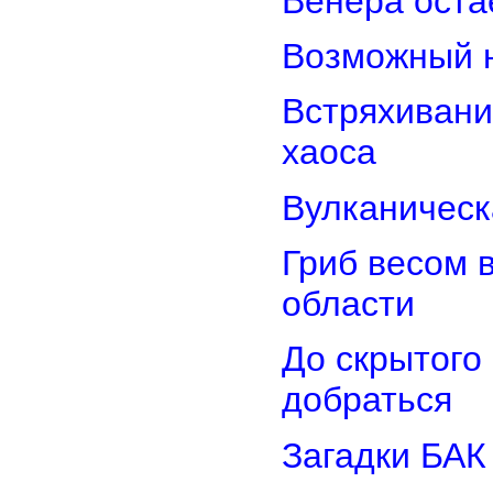
Венера оста
Возможный н
Встряхивани
хаоса
Вулканическ
Гриб весом 
области
До скрытого
добраться
Загадки БАК