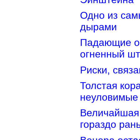
Одно из сам
дырами
Падающие об
огненный ш
Риски, связ
Толстая кор
неуловимые
Величайшая 
гораздо ран