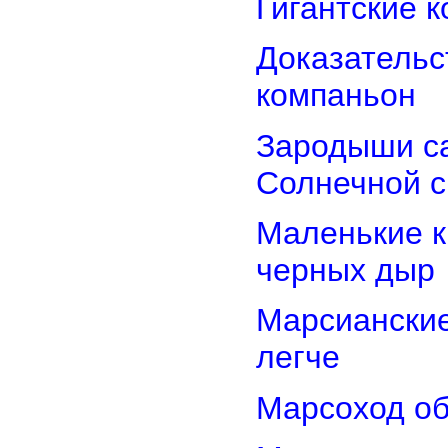
Гигантские 
Доказательст
компаньон
Зародыши са
Солнечной 
Маленькие к
черных дыр
Марсиански
легче
Марсоход об