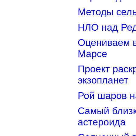
Методы сель
НЛО над Ре
Оцениваем в
Марсе
Проект раск
экзопланет
Рой шаров 
Самый близк
астероида