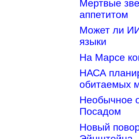
Мертвые зв
аппетитом
Может ли И
языки
На Марсе ко
НАСА планир
обитаемых 
Необычное о
Посадом
Новый повор
Эйнштейна