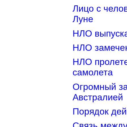
Лицо с чело
Луне
НЛО выпуска
НЛО замечен
НЛО пролете
самолета
Огромный з
Австралией
Порядок дей
Связь межд