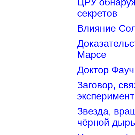
ЦРУ обнаруж
секретов
Влияние Сол
Доказательс
Марсе
Доктор Фауч
Заговор, св
эксперимент
Звезда, вра
чёрной дыр