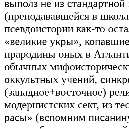
выполз не из стандартной
(преподававшейся в школах 
псевдоистории как-то оста
«великие укры», копавшие
прародины оных в Атлант
обычных мифоисторически
оккультных учений, синкр
(западное+восточное) рел
модернистских сект, из те
расы» (вспомним писанину