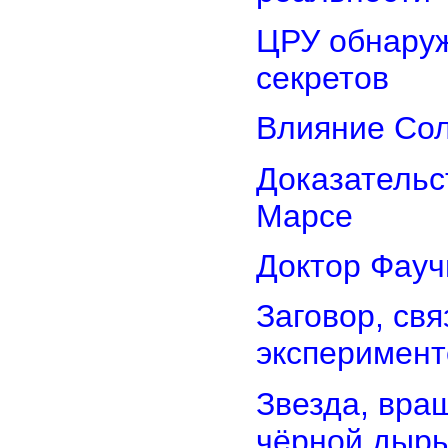
ЦРУ обнаруж
секретов
Влияние Сол
Доказательс
Марсе
Доктор Фауч
Заговор, св
эксперимент
Звезда, вра
чёрной дыр