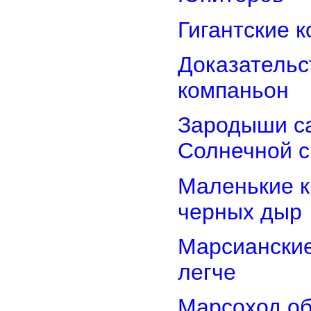
Гигантские 
Доказательст
компаньон
Зародыши са
Солнечной 
Маленькие к
черных дыр
Марсиански
легче
Марсоход об