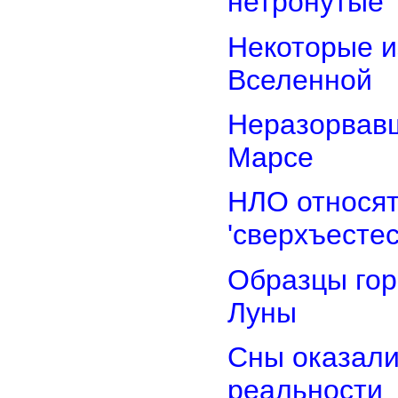
нетронутые
Некоторые и
Вселенной
Неразорвавш
Марсе
НЛО относят
'сверхъестес
Образцы гор
Луны
Сны оказали
реальности