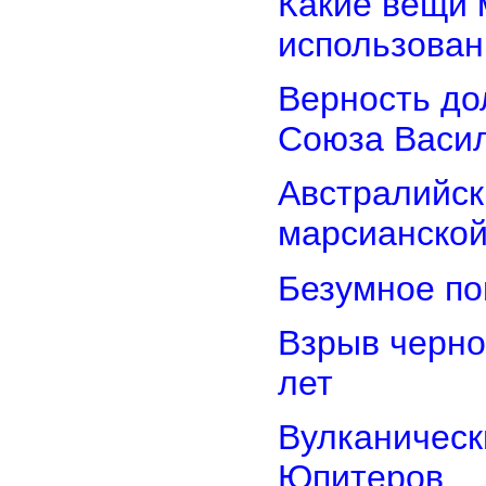
Какие вещи 
использован
Верность дол
Союза Васи
Австралийск
марсианской
Безумное по
Взрыв черно
лет
Вулканически
Юпитеров