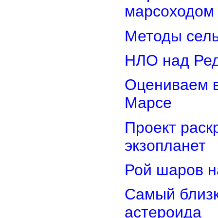
марсоходом
Методы сель
НЛО над Ре
Оцениваем в
Марсе
Проект раск
экзопланет
Рой шаров 
Самый близк
астероида