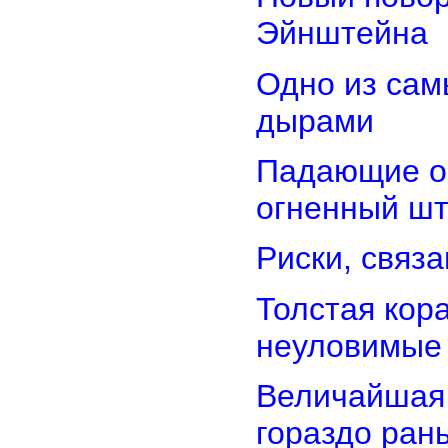
Эйнштейна
Одно из сам
дырами
Падающие об
огненный ш
Риски, связ
Толстая кор
неуловимые
Величайшая 
гораздо ран