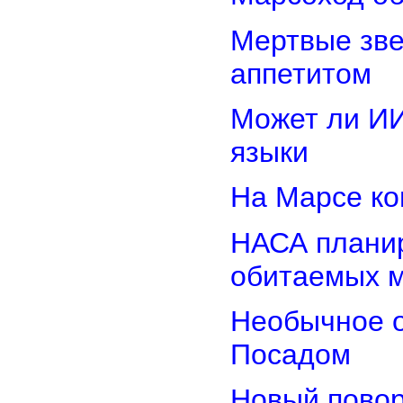
Мертвые зв
аппетитом
Может ли И
языки
На Марсе ко
НАСА планир
обитаемых 
Необычное о
Посадом
Новый повор