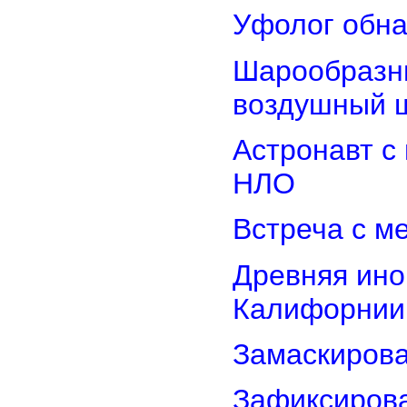
Уфолог обн
Шарообразны
воздушный 
Астронавт с
НЛО
Встреча с м
Древняя ино
Калифорнии
Замаскиров
Зафиксирова