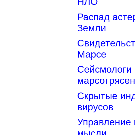
НЛО
Распад асте
Земли
Свидетельст
Марсе
Сейсмологи 
марсотрясе
Скрытые ин
вирусов
Управление 
мысли