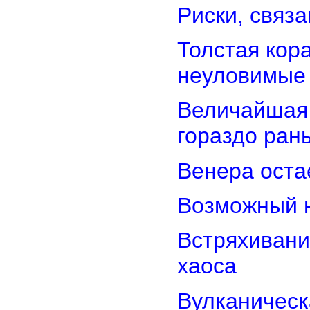
Риски, связ
Толстая кор
неуловимые
Величайшая 
гораздо ран
Венера оста
Возможный н
Встряхивани
хаоса
Вулканическ