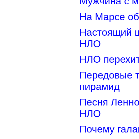
Мужчина с м
На Марсе об
Настоящий ш
НЛО
НЛО перехит
Передовые т
пирамид
Песня Ленно
НЛО
Почему гала