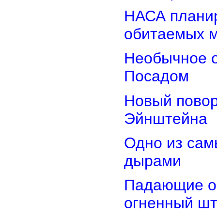
НАСА планир
обитаемых 
Необычное о
Посадом
Новый повор
Эйнштейна
Одно из сам
дырами
Падающие об
огненный ш