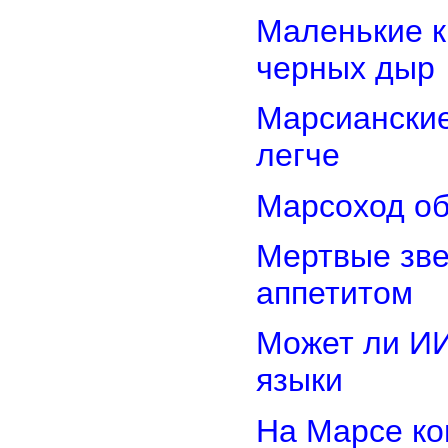
Маленькие к
черных дыр
Марсиански
легче
Марсоход об
Мертвые зв
аппетитом
Может ли И
языки
На Марсе ко