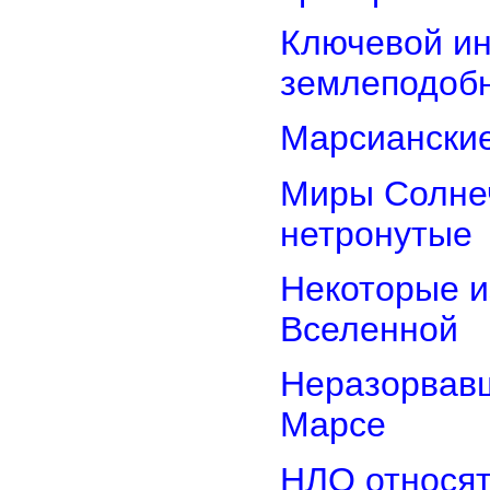
Ключевой ин
землеподоб
Марсианские
Миры Солнеч
нетронутые
Некоторые и
Вселенной
Неразорвавш
Марсе
НЛО относят